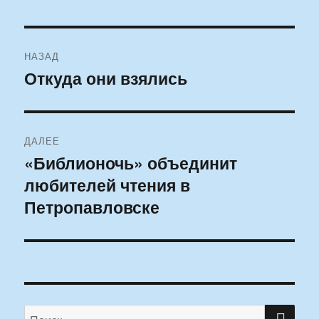
Навигация
НАЗАД
по
Откуда они взялись
Предыдущая
запись:
записям
ДАЛЕЕ
«Библионочь» объединит
Следующая
любителей чтения в
запись:
Петропавловске
ПО
Искать: