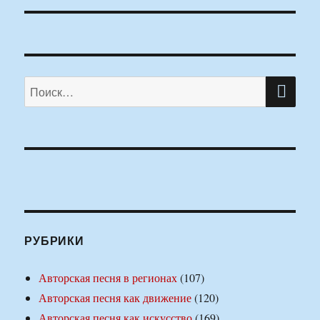
ПО
Искать:
РУБРИКИ
Авторская песня в регионах
(107)
Авторская песня как движение
(120)
Авторская песня как искусство
(169)