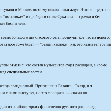
ступали в Москве, поэтому поклонники ждут. Этот концерт, по
ся “по заявкам” и пройдет в стиле Сукачева — громко и без
зал Евстигнеев.
 время большого двухчасового сета прозвучит кое-что из нового,
е старое тоже будет — “раздел караоке”, как это называет групп
уппы отметил, что состав музыкантов будет расширен, а кроме
иезд специальных гостей.
 всегда грандиозный. Приглашены Галанин, Скляр, и я
ни с нами выступят, но это сюрприз», — сказал он.
дин из наиболее ярких фронтменов русского рока, лидер