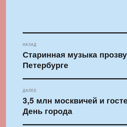
Навигация
НАЗАД
по
Старинная музыка прозву
Предыдущая
запись:
записям
Петербурге
ДАЛЕЕ
3,5 млн москвичей и гос
Следующая
запись:
День города