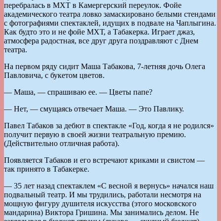
перебралась в МХТ в Камергерский переулок. Фойе
академического театра ловко замаскировано белыми стендами
с фотографиями спектаклей, идущих в подвале на Чаплыгина.
Как будто это и не фойе МХТ, а Табакерка. Играет джаз,
атмосфера радостная, все друг друга поздравляют с Днем
театра.
На первом ряду сидит Маша Табакова, 7-летняя дочь Олега
Павловича, с букетом цветов.
— Маша, — спрашиваю ее. — Цветы папе?
— Нет, — смущаясь отвечает Маша. — Это Павлику.
Павел Табаков за дебют в спектакле «Год, когда я не родился»
получит первую в своей жизни театральную премию.
(Действительно отличная работа).
Появляется Табаков и его встречают криками и свистом —
так принято в Табакерке.
— 35 лет назад спектаклем «С весной я вернусь» начался наш
подвальный театр. И мы трудились, работали несмотря на
мощную фигуру душителя искусства (этого московского
мандарина) Виктора Гришина. Мы занимались делом. Не