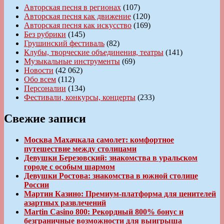
Авторская песня в регионах
(107)
Авторская песня как движение
(120)
Авторская песня как искусство
(169)
Без рубрики
(145)
Грушинский фестиваль
(82)
Клубы, творческие объединения, театры
(141)
Музыкальные инструменты
(69)
Новости
(42 062)
Обо всем
(112)
Персоналии
(134)
Фестивали, конкурсы, концерты
(233)
Свежие записи
Москва Махачкала самолет: комфортное
путешествие между столицами
Девушки Березовский: знакомства в уральском
городе с особым шармом
Девушки Ростова: знакомства в южной столице
России
Мартин Казино: Премиум-платформа для ценителей
азартных развлечений
Martin Casino 800: Рекордный 800% бонус и
безграничные возможности для выигрыша