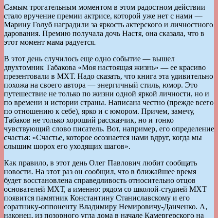
Самым трогательным моментом в этом радостном действии
стало вручение премии актрисе, которой уже нет с нами —
Марину Голуб наградили за яркость актерского и личностного
дарования. Премию получала дочь Настя, она сказала, что в
этот момент мама радуется.
В этот день случилось еще одно событие — вышел
двухтомник Табакова «Моя настоящая жизнь» — ее красиво
презентовали в МХТ. Надо сказать, что книга эта удивительно
похожа на своего автора — энергичный стиль, юмор. Это
путешествие не только по жизни одной яркой личности, но и
по времени и истории страны. Написана честно (прежде всего
по отношению к себе), ярко и с юмором. Причем, замечу,
Табаков не только хороший рассказчик, но и тонко
чувствующий слово писатель. Вот, например, его определение
счастья: «Счастье, которое осознается нами вдруг, когда мы
слышим шорох его уходящих шагов».
Как правило, в этот день Олег Павлович любит сообщать
новости. На этот раз он сообщил, что в ближайшее время
будет восстановлена справедливость относительно отцов
основателей МХТ, а именно: рядом со школой-студией МХТ
появится памятник Константину Станиславскому и его
соратнику-оппоненту Владимиру Немировичу-Данченко. А,
наконец, из позорного угла дома в начале Камергерского на