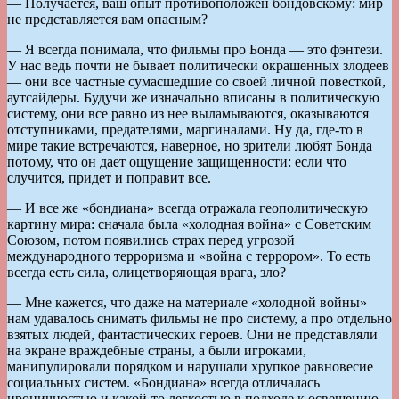
— Получается, ваш опыт противоположен бондовскому: мир
не представляется вам опасным?
— Я всегда понимала, что фильмы про Бонда — это фэнтези.
У нас ведь почти не бывает политически окрашенных злодеев
— они все частные сумасшедшие со своей личной повесткой,
аутсайдеры. Будучи же изначально вписаны в политическую
систему, они все равно из нее выламываются, оказываются
отступниками, предателями, маргиналами. Ну да, где-то в
мире такие встречаются, наверное, но зрители любят Бонда
потому, что он дает ощущение защищенности: если что
случится, придет и поправит все.
— И все же «бондиана» всегда отражала геополитическую
картину мира: сначала была «холодная война» с Советским
Союзом, потом появились страх перед угрозой
международного терроризма и «война с террором». То есть
всегда есть сила, олицетворяющая врага, зло?
— Мне кажется, что даже на материале «холодной войны»
нам удавалось снимать фильмы не про систему, а про отдельно
взятых людей, фантастических героев. Они не представляли
на экране враждебные страны, а были игроками,
манипулировали порядком и нарушали хрупкое равновесие
социальных систем. «Бондиана» всегда отличалась
ироничностью и какой-то легкостью в подходе к освещению