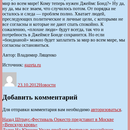
мир во всем мире! Кому теперь нужен Джеймс Бонд?» Ну да,
ну да, мы все знаем, что случилось потом. От порядка не
осталось и следа — проблем полно. Хватает людей,
преследующих политические и личные цели, с которыми не
все согласны и которые не дают спать спокойно. К
сожалению, «плохие люди» будут всегда, так что и
потребность в Джеймсе Бонде сохранится. Но если
«бондианой» можно будет заплатить за мир во всем мире, мы
согласны остановиться.
Автор: Владимир Лященко
Источник:
gazeta.ru
Автор
Опубликовано
Рубрики
23.10.2012
Новости
Добавить комментарий
Для отправки комментария вам необходимо
авторизоваться
.
Навигация
Предыдущая
Назад
Штраус-Фестиваль Оркестр представит в Москве
запись:
«Венскую кровь»
по
Следующая
Далее
На Южном Урале пройдет фестиваль российских