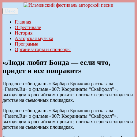
Перейти
к
Меню
Ильменский фестиваль авторской песни
содержимому
Главная
О фестивале
История
Авторская музыка
Программа
Организаторы и спонсоры
«Люди любят Бонда — если что,
придет и все поправит»
Продюсер «бондианы» Барбара Брокколи рассказала
«Газете.Ru» о фильме «007: Координаты “Скайфолл”»,
выходящем в российском прокате, поисках героев и злодеев и
детстве на съемочных площадках.
Продюсер «бондианы» Барбара Брокколи рассказала
«Газете.Ru» о фильме «007: Координаты “Скайфолл”»,
выходящем в российском прокате, поисках героев и злодеев и
детстве на съемочных площадках.