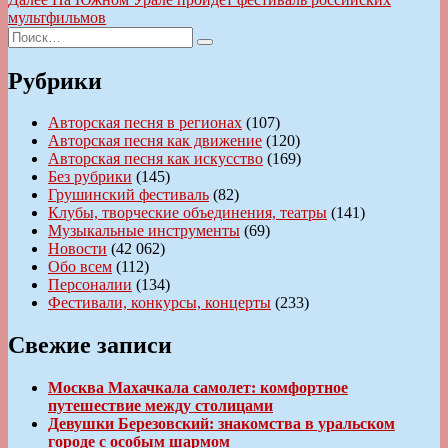
записям
запись:
мультфильмов
Искать:
Поиск
Рубрики
Авторская песня в регионах
(107)
Авторская песня как движение
(120)
Авторская песня как искусство
(169)
Без рубрики
(145)
Грушинский фестиваль
(82)
Клубы, творческие объединения, театры
(141)
Музыкальные инструменты
(69)
Новости
(42 062)
Обо всем
(112)
Персоналии
(134)
Фестивали, конкурсы, концерты
(233)
Свежие записи
Москва Махачкала самолет: комфортное
путешествие между столицами
Девушки Березовский: знакомства в уральском
городе с особым шармом