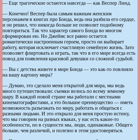
— Еще трагические остаются навсегда — как Веспер Линд.
— Конечно! Веспер была самым важным женским
персонажем в книгах про Бонда, ведь она разбила его сердце,
и он решил, что никогда больше не позволит подобному
повториться. Так что характер самого Бонда во многом
сформирован ею. Но Джеймс все равно остается
романтически настроенным героем, просто он выбирает
работу, которая исключает счастливую семейную жизнь. Зато
позволяет флиртовать и играть, так что в его мире всегда есть
повод для появления красивой девушки со сложной судьбой.
— Вы с детства живете в мире Бонда — это как-то повлияло
на вашу картину мира?
— Думаю, это сделало меня открытой для мира, мы ведь
много путешествовали: съемки велись по всему земному
шару. В каждой новой стране мы работали с местными
кинематографистами, а это большое преимущество — иметь
возможность разъезжать по миру, работать и общаться с
разными людьми. И это открыло для меня простую истину,
что мы говорим на разных языках, у нас есть какие-то
особенности, но в сущности мы, люди, одинаковые. Общего
больше, чем различий, и полезно в этом удостоверяться.