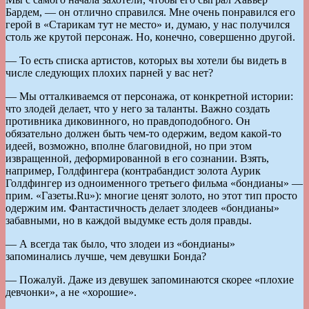
Бардем, — он отлично справился. Мне очень понравился его
герой в «Старикам тут не место» и, думаю, у нас получился
столь же крутой персонаж. Но, конечно, совершенно другой.
— То есть списка артистов, которых вы хотели бы видеть в
числе следующих плохих парней у вас нет?
— Мы отталкиваемся от персонажа, от конкретной истории:
что злодей делает, что у него за таланты. Важно создать
противника диковинного, но правдоподобного. Он
обязательно должен быть чем-то одержим, ведом какой-то
идеей, возможно, вполне благовидной, но при этом
извращенной, деформированной в его сознании. Взять,
например, Голдфингера (контрабандист золота Аурик
Голдфингер из одноименного третьего фильма «бондианы» —
прим. «Газеты.Ru»): многие ценят золото, но этот тип просто
одержим им. Фантастичность делает злодеев «бондианы»
забавными, но в каждой выдумке есть доля правды.
— А всегда так было, что злодеи из «бондианы»
запоминались лучше, чем девушки Бонда?
— Пожалуй. Даже из девушек запоминаются скорее «плохие
девчонки», а не «хорошие».