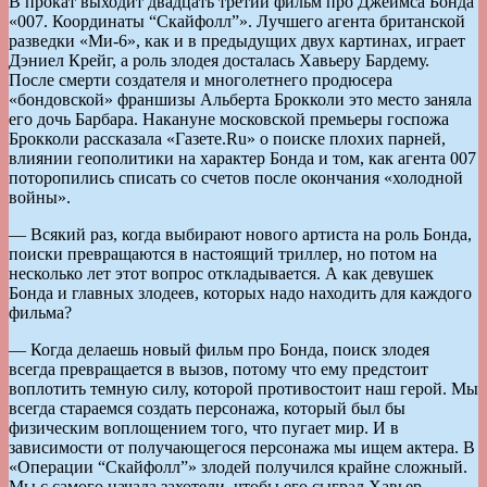
В прокат выходит двадцать третий фильм про Джеймса Бонда
«007. Координаты “Скайфолл”». Лучшего агента британской
разведки «Ми-6», как и в предыдущих двух картинах, играет
Дэниел Крейг, а роль злодея досталась Хавьеру Бардему.
После смерти создателя и многолетнего продюсера
«бондовской» франшизы Альберта Брокколи это место заняла
его дочь Барбара. Накануне московской премьеры госпожа
Брокколи рассказала «Газете.Ru» о поиске плохих парней,
влиянии геополитики на характер Бонда и том, как агента 007
поторопились списать со счетов после окончания «холодной
войны».
— Всякий раз, когда выбирают нового артиста на роль Бонда,
поиски превращаются в настоящий триллер, но потом на
несколько лет этот вопрос откладывается. А как девушек
Бонда и главных злодеев, которых надо находить для каждого
фильма?
— Когда делаешь новый фильм про Бонда, поиск злодея
всегда превращается в вызов, потому что ему предстоит
воплотить темную силу, которой противостоит наш герой. Мы
всегда стараемся создать персонажа, который был бы
физическим воплощением того, что пугает мир. И в
зависимости от получающегося персонажа мы ищем актера. В
«Операции “Скайфолл”» злодей получился крайне сложный.
Мы с самого начала захотели, чтобы его сыграл Хавьер