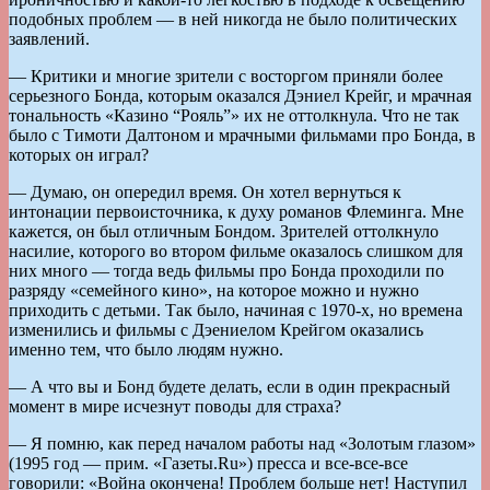
подобных проблем — в ней никогда не было политических
заявлений.
— Критики и многие зрители с восторгом приняли более
серьезного Бонда, которым оказался Дэниел Крейг, и мрачная
тональность «Казино “Рояль”» их не оттолкнула. Что не так
было с Тимоти Далтоном и мрачными фильмами про Бонда, в
которых он играл?
— Думаю, он опередил время. Он хотел вернуться к
интонации первоисточника, к духу романов Флеминга. Мне
кажется, он был отличным Бондом. Зрителей оттолкнуло
насилие, которого во втором фильме оказалось слишком для
них много — тогда ведь фильмы про Бонда проходили по
разряду «семейного кино», на которое можно и нужно
приходить с детьми. Так было, начиная с 1970-х, но времена
изменились и фильмы с Дэениелом Крейгом оказались
именно тем, что было людям нужно.
— А что вы и Бонд будете делать, если в один прекрасный
момент в мире исчезнут поводы для страха?
— Я помню, как перед началом работы над «Золотым глазом»
(1995 год — прим. «Газеты.Ru») пресса и все-все-все
говорили: «Война окончена! Проблем больше нет! Наступил