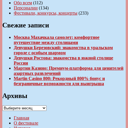
Обо всем
(112)
Персоналии
(134)
Фестивали, конкурсы, концерты
(233)
Свежие записи
Москва Махачкала самолет: комфортное
путешествие между столицами
Девушки Березовский: знакомства в уральском
городе с особым шармом
Девушки Ростова: знакомства в южной столице
России
Мартин Казино: Премиум-платформа для ценителей
азартных развлечений
Martin Casino 800: Рекордный 800% бонус и
безграничные возможности для выигрыша
Архивы
Архивы
Главная
О фестивале