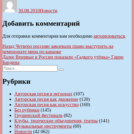
30.08.2010
Новости
Добавить комментарий
Для отправки комментария вам необходимо
авторизоваться
.
Навигация
Предыдущая
Назад
Четверо россиян завоевали право выступить на
запись:
чемпионате мира по караоке
по
Следующая
Далее
Впервые в России показали «Гадкого утёнка» Гарри
записям
запись:
Бардина
Искать:
Поиск
Рубрики
Авторская песня в регионах
(107)
Авторская песня как движение
(120)
Авторская песня как искусство
(169)
Без рубрики
(145)
Грушинский фестиваль
(82)
Клубы, творческие объединения, театры
(141)
Музыкальные инструменты
(69)
Новости
(42 062)