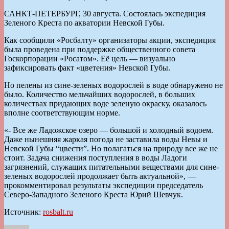
САНКТ-ПЕТЕРБУРГ, 30 августа. Состоялась экспедиция
Зеленого Креста по акватории Невской Губы.
Как сообщили «Росбалту» организаторы акции, экспедиция
была проведена при поддержке общественного совета
Госкорпорации «Росатом». Её цель — визуально
зафиксировать факт «цветения» Невской Губы.
Но пелены из сине-зеленых водорослей в воде обнаружено не
было. Количество мельчайших водорослей, в больших
количествах придающих воде зеленую окраску, оказалось
вполне соответствующим норме.
«- Все же Ладожское озеро — большой и холодный водоем.
Даже нынешняя жаркая погода не заставила воды Невы и
Невской Губы “цвести”. Но полагаться на природу все же не
стоит. Задача снижения поступления в воды Ладоги
загрязнений, служащих питательными веществами для сине-
зеленых водорослей продолжает быть актуальной», —
прокомментировал результаты экспедиции председатель
Северо-Западного Зеленого Креста Юрий Шевчук.
Источник:
rosbalt.ru
Автор
Опубликовано
Рубрики