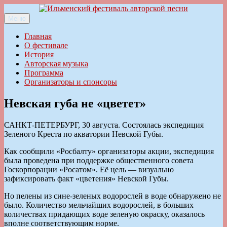
Перейти
к
Меню
Ильменский фестиваль авторской песни
содержимому
Главная
О фестивале
История
Авторская музыка
Программа
Организаторы и спонсоры
Невская губа не «цветет»
САНКТ-ПЕТЕРБУРГ, 30 августа. Состоялась экспедиция
Зеленого Креста по акватории Невской Губы.
Как сообщили «Росбалту» организаторы акции, экспедиция
была проведена при поддержке общественного совета
Госкорпорации «Росатом». Её цель — визуально
зафиксировать факт «цветения» Невской Губы.
Но пелены из сине-зеленых водорослей в воде обнаружено не
было. Количество мельчайших водорослей, в больших
количествах придающих воде зеленую окраску, оказалось
вполне соответствующим норме.