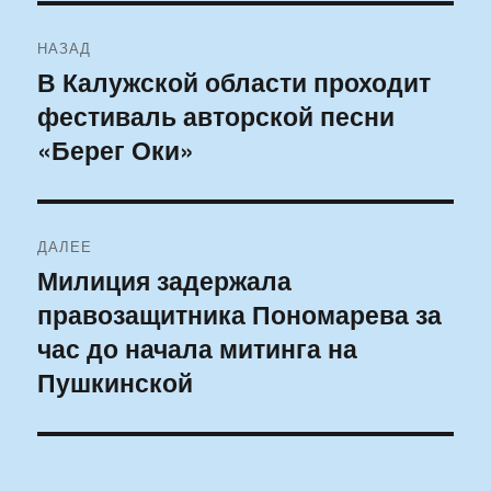
Навигация
НАЗАД
по
В Калужской области проходит
Предыдущая
фестиваль авторской песни
запись:
записям
«Берег Оки»
ДАЛЕЕ
Милиция задержала
Следующая
правозащитника Пономарева за
запись:
час до начала митинга на
Пушкинской