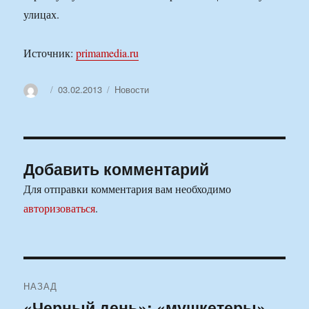
улицах.
Источник:
primamedia.ru
Автор
Опубликовано
Рубрики
03.02.2013
Новости
Добавить комментарий
Для отправки комментария вам необходимо
авторизоваться
.
Навигация
НАЗАД
по
«Черный день»: «мушкетеры»
Предыдущая