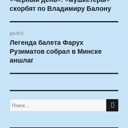
скорбят по Владимиру Балону
запись:
записям
ДАЛЕЕ
Легенда балета Фарух
Следующая
Рузиматов собрал в Минске
запись:
аншлаг
ПО
Искать: