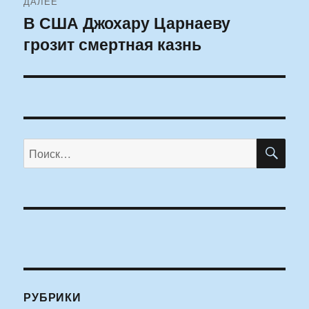
ДАЛЕЕ
В США Джохару Царнаеву
Следующая
грозит смертная казнь
запись:
ПО
Искать:
РУБРИКИ