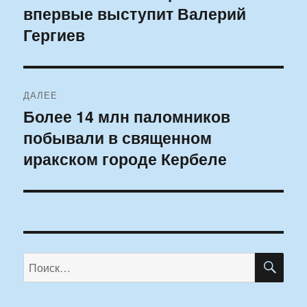
впервые выступит Валерий
запись:
записям
Гергиев
ДАЛЕЕ
Более 14 млн паломников
Следующая
побывали в священном
запись:
иракском городе Кербеле
ПО
Искать: