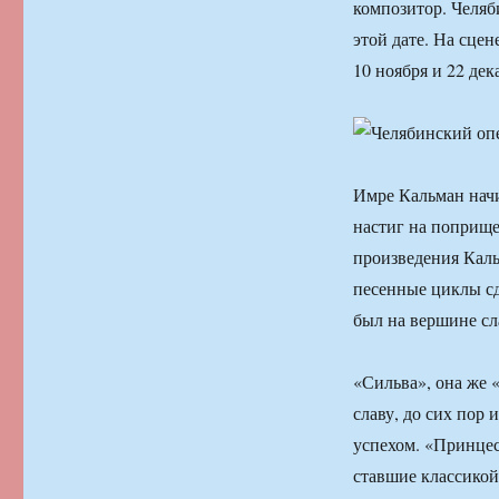
композитор. Челяб
этой дате. На сце
10 ноября и 22 де
Имре Кальман начи
настиг на поприщ
произведения Каль
песенные циклы сд
был на вершине сл
«Сильва», она же 
славу, до сих пор
успехом. «Принцес
ставшие классикой