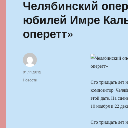
Челябинский опер
юбилей Имре Кал
оперетт»
Автор
Опубликовано
01.11.2012
Рубрики
Новости
Сто тридцать лет 
композитор. Челяб
этой дате. На сце
10 ноября и 22 де
Сто тридцать лет 