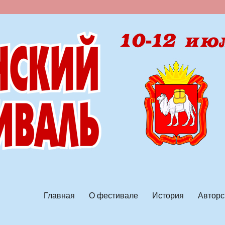
ской песни
Главная
О фестивале
История
Авторс