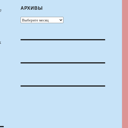
АРХИВЫ
е
Архивы
х