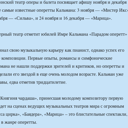
инский театр оперы и балета посвящает афишу ноября и декабря
не самые известные оперетты Кальмана: 3 ноября — «Мистер Икс
кабря — «Сильва», и 24 ноября и 16 декабря — «Марица».
нал свою музыкальную карьеру как пианист, однако успех его
е композиции. Первые опыты, романсы и симфонические
мана не нашли поддержки зрителей и критиков, но оперетты и
елали его звездой в еще очень молодом возрасте. Кальман уже
авы, едва отметив тридцатилетие.
«Княгиня чардаша», принесшая молодому композитору первую
 идет на сценах ведущих музыкальных театров мира с огромным
са цирка», «Баядера», «Марица» – это блистательные спектакли,
 в жанре оперетты.