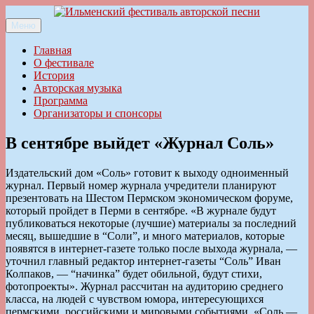
Перейти
к
Меню
Ильменский фестиваль авторской песни
содержимому
Главная
О фестивале
История
Авторская музыка
Программа
Организаторы и спонсоры
В сентябре выйдет «Журнал Соль»
Издательский дом «Соль» готовит к выходу одноименный
журнал. Первый номер журнала учредители планируют
презентовать на Шестом Пермском экономическом форуме,
который пройдет в Перми в сентябре. «В журнале будут
публиковаться некоторые (лучшие) материалы за последний
месяц, вышедшие в “Соли”, и много материалов, которые
появятся в интернет-газете только после выхода журнала, —
уточнил главный редактор интернет-газеты “Соль” Иван
Колпаков, — “начинка” будет обильной, будут стихи,
фотопроекты». Журнал рассчитан на аудиторию среднего
класса, на людей с чувством юмора, интересующихся
пермскими, российскими и мировыми событиями. «Соль —