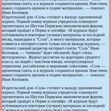
ироничная газета, и в журнале сохранится ирония. Нам очень
важно сохранить иронию в подаче материалов», — пояснил
Иван Колпаков.
Издательский дом «Соль» готовит к выходу одноименный
журнал. Первый номер журнала учредители планируют
презентовать на Шестом Пермском экономическом форуме,
который пройдет в Перми в сентябре. «В журнале будут
публиковаться некоторые (лучшие) материалы за последний
месяц, вышедшие в “Соли”, и много материалов, которые
появятся в интернет-газете только после выхода журнала, —
уточнил главный редактор интернет-газеты “Соль” Иван
Колпаков, — “начинка” будет обильной, будут стихи,
фотопроекты». Журнал рассчитан на аудиторию среднего
класса, на людей с чувством юмора, интересующихся
пермскими, российскими и мировыми событиями. «Соль —
ироничная газета, и в журнале сохранится ирония. Нам очень
важно сохранить иронию в подаче материалов», — пояснил
Иван Колпаков.
Издательский дом «Соль» готовит к выходу одноименный
журнал. Первый номер журнала учредители планируют
презентовать на Шестом Пермском экономическом форуме,
который пройдет в Перми в сентябре. «В журнале будут
публиковаться некоторые (лучшие) материалы за последний
У журнала и интернет-газеты будет одна тематика: