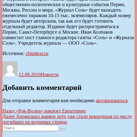
общественно-политические и культурные события Перми,
Москвы, России и мира. «Журнал Соль» будет выходить
ежемесячно тиражом 10-15 тыс. экземпляров. Каждый номер
журнала будет авторским, так как его будет готовить
отдельный редактор. Издание будет распространяться в
Перми, Санкт-Петербурге и Москве. Иван Колпаков
совместит пост главного редактора газеты «Соль» и «Журнала
Соль». Учредитель журнала — ООО «Соль».
Источник:
chitaitext.ru
Автор
Опубликовано
Рубрики
12.08.2010
Новости
Добавить комментарий
Для отправки комментария вам необходимо
авторизоваться
.
Навигация
Предыдущая
Назад
«Рок-Волна» накроет Евпаторию
запись:
Следующая
Далее
Аномально жаркое лето уже стало рекордным по числу
по
запись:
погибших на водоемах страны
записям
Искать:
Поиск