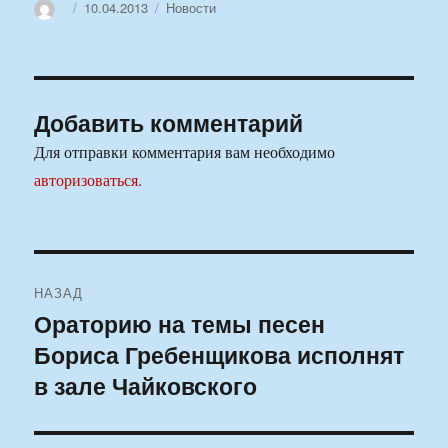
Автор
Опубликовано
Рубрики
10.04.2013
Новости
Добавить комментарий
Для отправки комментария вам необходимо
авторизоваться
.
Навигация
НАЗАД
по
Ораторию на темы песен
Предыдущая
Бориса Гребенщикова исполнят
запись:
записям
в зале Чайковского