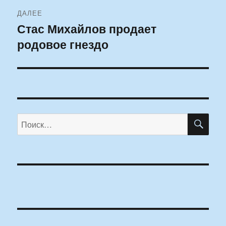
ДАЛЕЕ
Стас Михайлов продает
Следующая
родовое гнездо
запись:
ПО
Искать: