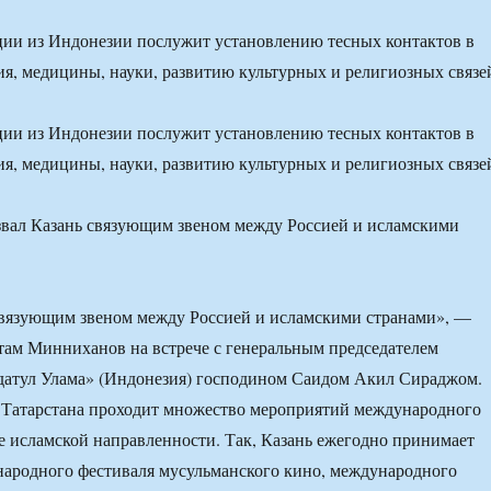
ции из Индонезии послужит установлению тесных контактов в
ия, медицины, науки, развитию культурных и религиозных связе
ции из Индонезии послужит установлению тесных контактов в
ия, медицины, науки, развитию культурных и религиозных связе
связующим звеном между Россией и исламскими странами», —
стам Минниханов на встрече с генеральным председателем
датул Улама» (Индонезия) господином Саидом Акил Сираджом.
 Татарстана проходит множество мероприятий международного
ле исламской направленности. Так, Казань ежегодно принимает
народного фестиваля мусульманского кино, международного