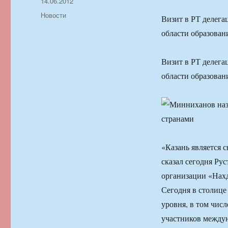
Автор
Опубликовано
14.06.2012
Рубрики
Новости
Визит в РТ делега
области образован
Визит в РТ делега
области образован
«Казань является 
сказал сегодня Ру
организации «Нах
Сегодня в столице
уровня, в том чис
участников между