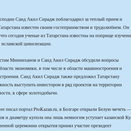
осподин Саид Акил Сирадж поблагодарил за теплый прием и
 Татарстана известен своим гостеприимством и трудолюбием. Он
 что сегодня ученые из Татарстана известны на поприще изучени
, исламской цивилизации.
устам Минниханов и Саид Акил Сирадж обсудили вопросы
области экономики, в том числе в области машиностроения и
остроения. Саид Акил Сирадж также предложил Татарстану
жность выступить инвестором в ряд проектов на территории
ности, в сфере золотодобычи.
ее писал портал ProKazan.ru, в Болгаре открыли Белую мечеть 
ов и диаметру купола она лишь немногим уступает казанской Ку
венной церемонии открытия принял участие президент