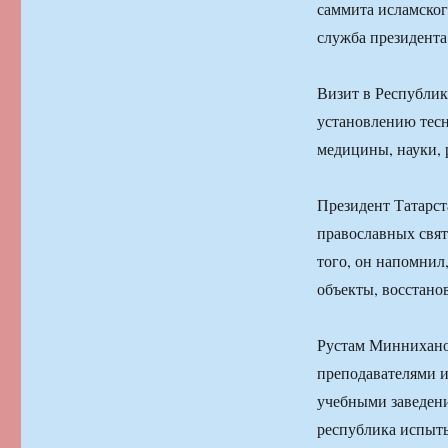
саммита исламског
служба президента
Визит в Республик
установлению тесн
медицины, науки, 
Президент Татарст
православных свят
того, он напомнил,
объекты, восстано
Рустам Минниханов
преподавателями и
учебными заведени
республика испыты