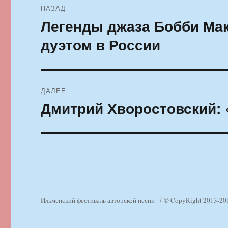
НАЗАД
по
Легенды джаза Бобби Ма
Предыдущая
запись:
записям
дуэтом в России
ДАЛЕЕ
Дмитрий Хворостовский: 
Следующая
запись:
Ильменский фестиваль авторской песни
© CopyRight 2013-20