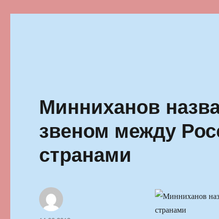
Ильменский фестиваль автор
Минниханов назв
звеном между Рос
странами