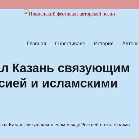
ской песни
Главная
О фестивале
История
Авторс
ал Казань связующим
сией и исламскими