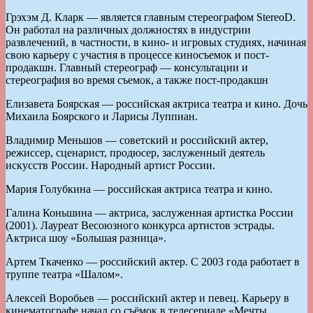
Грэхэм Д. Кларк — является главным стереографом StereoD.
Он работал на различных должностях в индустрии
развлечений, в частности, в кино- и игровых студиях, начиная
свою карьеру с участия в процессе киносъемок и пост-
продакшн. Главный стереограф — консультации и
стереография во время съемок, а также пост-продакшн
Елизавета Боярская — российская актриса театра и кино. Дочь
Михаила Боярского и Ларисы Луппиан.
Владимир Меньшов — советский и российский актер,
режиссер, сценарист, продюсер, заслуженный деятель
искусств России. Народный артист России.
Мария Голубкина — российская актриса театра и кино.
Галина Коньшина — актриса, заслуженная артистка России
(2001). Лауреат Весоюзного конкурса артистов эстрады.
Актриса шоу «Большая разница».
Артем Ткаченко — российский актер. С 2003 года работает в
труппе театра «Шалом».
Алексей Воробьев — российский актер и певец. Карьеру в
кинематографе начал со съёмок в телесериале «Мечты