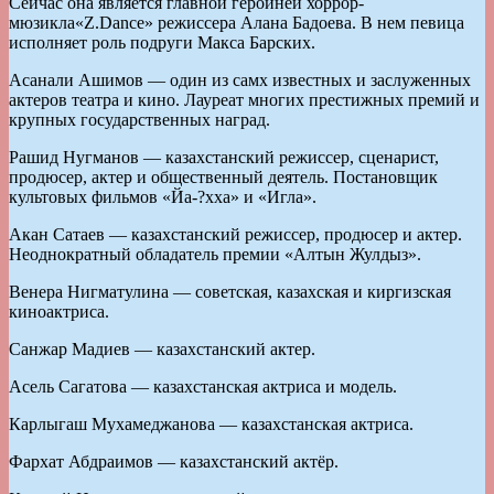
Сейчас она является главной героиней хоррор-
мюзикла«Z.Dance» режиссера Алана Бадоева. В нем певица
исполняет роль подруги Макса Барских.
Асанали Ашимов — один из самх известных и заслуженных
актеров театра и кино. Лауреат многих престижных премий и
крупных государственных наград.
Рашид Нугманов — казахстанский режиссер, сценарист,
продюсер, актер и общественный деятель. Постановщик
культовых фильмов «Йа-­?хха» и «Игла».
Акан Сатаев — казахстанский режиссер, продюсер и актер.
Неоднократный обладатель премии «Алтын Жулдыз».
Венера Нигматулина — советская, казахская и киргизская
киноактриса.
Санжар Мадиев — казахстанский актер.
Асель Сагатова — казахстанская актриса и модель.
Карлыгаш Мухамеджанова — казахстанская актриса.
Фархат Абдраимов — казахстанский актёр.