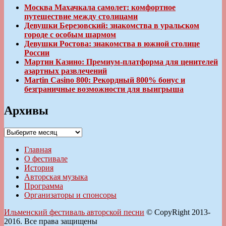
Москва Махачкала самолет: комфортное
путешествие между столицами
Девушки Березовский: знакомства в уральском
городе с особым шармом
Девушки Ростова: знакомства в южной столице
России
Мартин Казино: Премиум-платформа для ценителей
азартных развлечений
Martin Casino 800: Рекордный 800% бонус и
безграничные возможности для выигрыша
Архивы
Архивы
Главная
О фестивале
История
Авторская музыка
Программа
Организаторы и спонсоры
Ильменский фестиваль авторской песни
© CopyRight 2013-
2016. Все права защищены