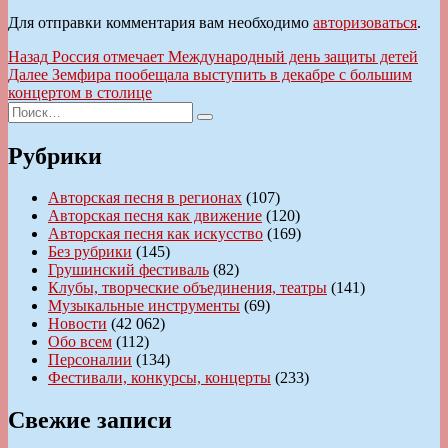
Для отправки комментария вам необходимо
авторизоваться
.
Навигация
Предыдущая
Назад
Россия отмечает Международный день защиты детей
запись:
Следующая
Далее
Земфира пообещала выступить в декабре с большим
по
запись:
концертом в столице
записям
Искать:
Поиск
Рубрики
Авторская песня в регионах
(107)
Авторская песня как движение
(120)
Авторская песня как искусство
(169)
Без рубрики
(145)
Грушинский фестиваль
(82)
Клубы, творческие объединения, театры
(141)
Музыкальные инструменты
(69)
Новости
(42 062)
Обо всем
(112)
Персоналии
(134)
Фестивали, конкурсы, концерты
(233)
Свежие записи