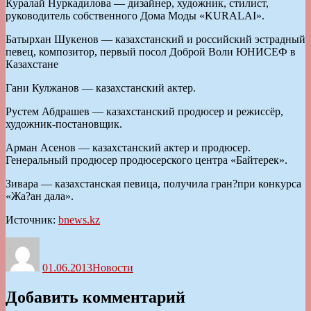
Куралай Нуркадилова — дизайнер, художник, стилист,
руководитель собственного Дома Моды «KURALAI».
Батырхан Шукенов — казахстанский и российский эстрадный
певец, композитор, первый посол Доброй Воли ЮНИСЕФ в
Казахстане
Гани Кулжанов — казахстанский актер.
Рустем Абдрашев — казахстанский продюсер и режиссёр,
художник-постановщик.
Арман Асенов — казахстанский актер и продюсер.
Генеральный продюсер продюсерского центра «Байтерек».
Зивара — казахстанская певица, получила гран­?при конкурса
«Жа?ан дала».
Источник:
bnews.kz
Автор
Опубликовано
Рубрики
01.06.2013
Новости
Добавить комментарий