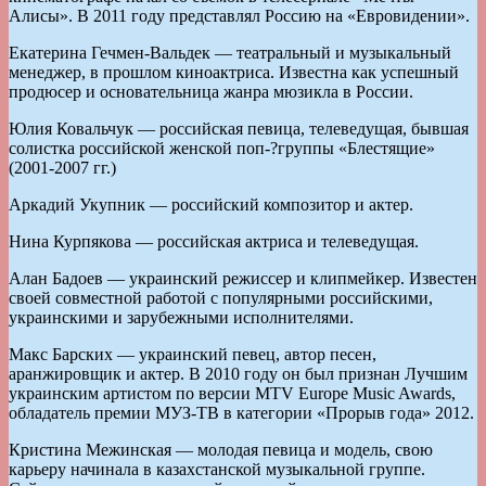
Алисы». В 2011 году представлял Россию на «Евровидении».
Екатерина Гечмен-Вальдек — театральный и музыкальный
менеджер, в прошлом киноактриса. Известна как успешный
продюсер и основательница жанра мюзикла в России.
Юлия Ковальчук — российская певица, телеведущая, бывшая
солистка российской женской поп-­?группы «Блестящие»
(2001-2007 гг.)
Аркадий Укупник — российский композитор и актер.
Нина Курпякова — российская актриса и телеведущая.
Алан Бадоев — украинский режиссер и клипмейкер. Известен
своей совместной работой с популярными российскими,
украинскими и зарубежными исполнителями.
Макс Барских — украинский певец, автор песен,
аранжировщик и актер. В 2010 году он был признан Лучшим
украинским артистом по версии MTV Europe Music Awards,
обладатель премии МУЗ-ТВ в категории «Прорыв года» 2012.
Кристина Межинская — молодая певица и модель, свою
карьеру начинала в казахстанской музыкальной группе.