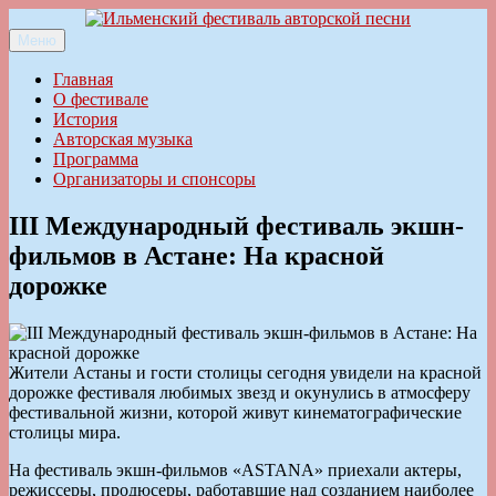
Перейти
к
Меню
Ильменский фестиваль авторской песни
содержимому
Главная
О фестивале
История
Авторская музыка
Программа
Организаторы и спонсоры
III Международный фестиваль экшн-
фильмов в Астане: На красной
дорожке
Жители Астаны и гости столицы сегодня увидели на красной
дорожке фестиваля любимых звезд и окунулись в атмосферу
фестивальной жизни, которой живут кинематографические
столицы мира.
На фестиваль экшн-фильмов «ASTANA» приехали актеры,
режиссеры, продюсеры, работавшие над созданием наиболее