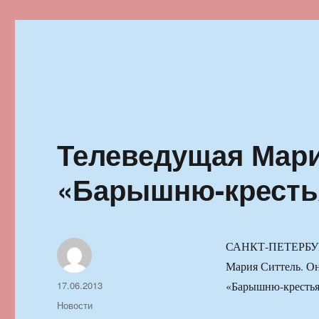
Ильменский фестиваль автор
Телеведущая Мари
«Барышню-кресть
САНКТ-ПЕТЕРБУРГ,
Мария Ситтель. Он
Автор
Опубликовано
17.06.2013
«Барышню-крестья
Рубрики
Новости