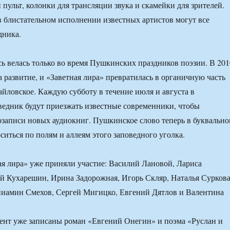
пульт, колонки для трансляции звука и скамейки для зрителей.
 блистательном исполнении известных артистов могут все
дника.
сь велась только во время Пушкинских праздников поэзии. В 201
а развитие, и «Заветная лира» превратилась в органичную часть
йловское. Каждую субботу в течение июля и августа в
едник будут приезжать известные современники, чтобы
козаписи новых аудиокниг. Пушкинское слово теперь в буквальн
ситься по полям и аллеям этого заповедного уголка.
ая лира» уже приняли участие: Василий Лановой, Лариса
й Кухарешин, Ирина Задорожная, Игорь Скляр, Наталья Суркова
ниамин Смехов, Сергей Мигицко, Евгений Дятлов и Валентина
ент уже записаны роман «Евгений Онегин» и поэма «Руслан и