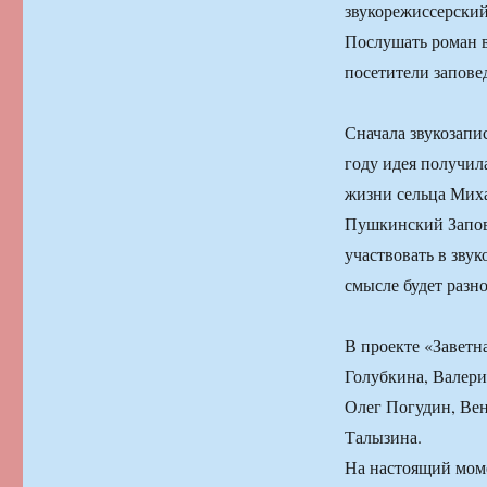
звукорежиссерский 
Послушать роман в
посетители запове
Сначала звукозапи
году идея получил
жизни сельца Миха
Пушкинский Запов
участвовать в зву
смысле будет разно
В проекте «Заветн
Голубкина, Валери
Олег Погудин, Ве
Талызина.
На настоящий мом