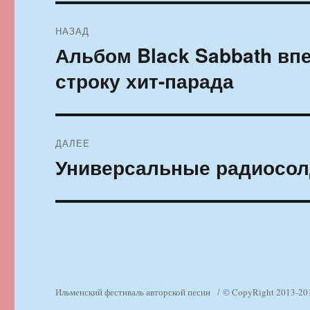
Навигация
НАЗАД
по
Альбом Black Sabbath вп
Предыдущая
запись:
записям
строку хит-парада
ДАЛЕЕ
Универсальные радиосо
Следующая
запись:
Ильменский фестиваль авторской песни
© CopyRight 2013-20