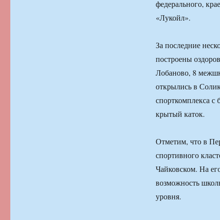
федерального, кра
«Лукойл».
За последние неск
построены оздоров
Лобаново, 8 межшк
открылись в Солик
спорткомплекса с 
крытый каток.
Отметим, что в Пе
спортивного класт
Чайковском. На ег
возможность школ
уровня.