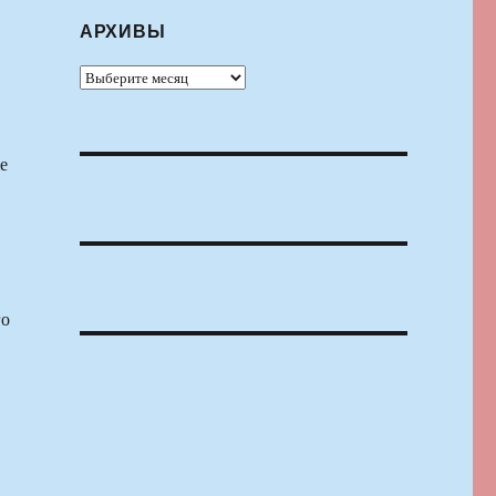
АРХИВЫ
Архивы
е
го