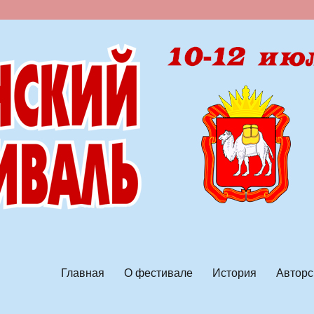
ской песни
Главная
О фестивале
История
Авторс