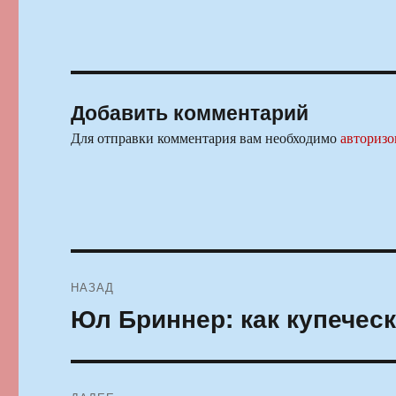
Добавить комментарий
Для отправки комментария вам необходимо
авторизо
Навигация
НАЗАД
по
Юл Бриннер: как купечес
Предыдущая
запись:
записям