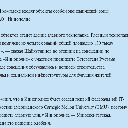
 комплекс входят объекты особой экономической зоны
АО «Иннополис».
объектов станет здание главного технопарка. Главный технопар
й комплекс из четырех зданий общей площадью 130 тысяч
», — сказал Шайхутдинов во вторник на совещании по
а «Иннополис» с участием президента Татарстана Рустама
де совещания обсуждались и вопросы строительства
лья и социальной инфраструктуры для будущих жителей
нил, что в Иннополисе будет создан первый федеральный IT-
частии американского Carnegie Mellon University (CMU), поэтому
назвать главную улицу Иннополиса — Университетская.
ана это название одобрил.