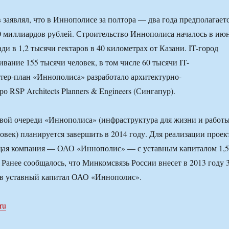
заявлял, что в Иннополисе за полтора — два года предполагает
0 миллиардов рублей. Строительство Иннополиса началось в ию
ди в 1,2 тысячи гектаров в 40 километрах от Казани. IT-город
вание 155 тысячи человек, в том числе 60 тысячи IT-
тер-план «Иннополиса» разработало архитектурно-
 RSP Architects Planners & Engineers (Сингапур).
вой очереди «Иннополиса» (инфраструктура для жизни и работ
ловек) планируется завершить в 2014 году. Для реализации проек
щая компания — ОАО «Иннополис» — с уставным капиталом 1,5
 Ранее сообщалось, что Минкомсвязь России внесет в 2013 году 
 в уставный капитал ОАО «Иннополис».
.ru