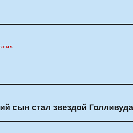
ваться
.
кий сын стал звездой Голливуд