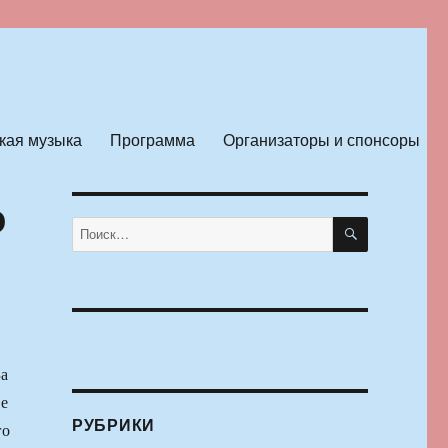
кая музыка
Программа
Организаторы и спонсоры
о
ПОИСК
Искать:
За
ве
РУБРИКИ
го