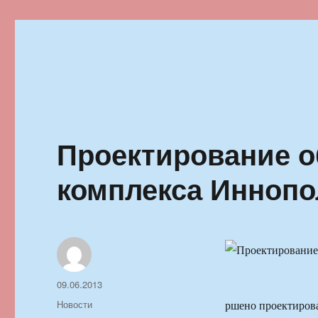
Ильменский фестиваль автор
Проектирование об
комплекса Иннопо
Автор
Опубликовано
09.06.2013
Рубрики
Новости
ршено проектирова