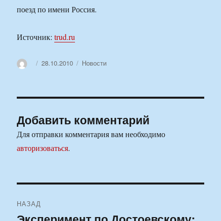
поезд по имени Россия.
Источник:
trud.ru
Автор
Опубликовано
Рубрики
28.10.2010
Новости
Добавить комментарий
Для отправки комментария вам необходимо
авторизоваться
.
Навигация
НАЗАД
по
Эксперимент по Достоевскому:
Предыдущая