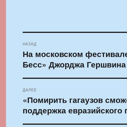
Навигация
НАЗАД
по
На московском фестивале
Предыдущая
запись:
записям
Бесс» Джорджа Гершвина
ДАЛЕЕ
«Помирить гагаузов смо
Следующая
запись:
поддержка евразийского п