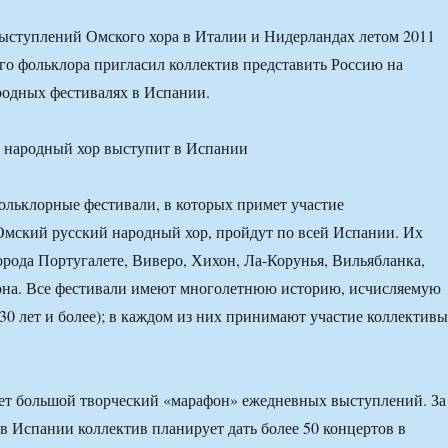
ыступлений Омского хора в Италии и Нидерландах летом 2011
ого фольклора пригласил коллектив представить Россию на
одных фестивалях в Испании.
льклорные фестивали, в которых примет участие
мский русский народный хор, пройдут по всей Испании. Их
орода Португалете, Виверо, Хихон, Ла-Корунья, Вильябланка,
лона. Все фестивали имеют многолетнюю историю, исчисляемую
 30 лет и более); в каждом из них принимают участие коллективы
ет большой творческий «марафон» ежедневных выступлений. За
в Испании коллектив планирует дать более 50 концертов в