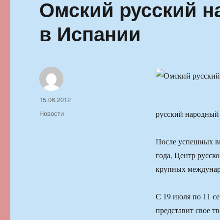
Омский русский н
в Испании
Автор
Опубликовано
15.06.2012
Рубрики
Новости
русский народный 
После успешных в
года, Центр русск
крупных междунар
С 19 июля по 11 с
представит свое т