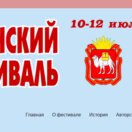
ской песни
Главная
О фестивале
История
Авторс