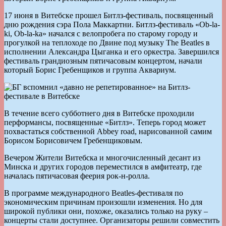
17 июня в Витебске прошел Битлз-фестиваль, посвященный
дню рождения сэра Пола Маккартни. Битлз-фестиваль «Ob-la-
ki, Ob-la-ka» начался с велопробега по старому городу и
прогулкой на теплоходе по Двине под музыку The Beatles в
исполнении Александра Цыганка и его оркестра. Завершился
фестиваль грандиозным пятичасовым концертом, начали
который Борис Гребенщиков и группа Аквариум.
В течение всего субботнего дня в Витебске проходили
перформансы, посвященные «Битлз». Теперь город может
похвастаться собственной Abbey road, нарисованной самим
Борисом Борисовичем Гребенщиковым.
Вечером Жители Витебска и многочисленный десант из
Минска и других городов переместился в амфитеатр, где
началась пятичасовая феерия рок-н-ролла.
В программе международного Beatles-фестиваля по
экономическим причинам произошли изменения. Но для
широкой публики они, похоже, оказались только на руку –
концерты стали доступнее. Организаторы решили совместить