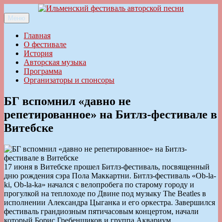
Перейти
к
Меню
Ильменский фестиваль авторской песни
содержимому
Главная
О фестивале
История
Авторская музыка
Программа
Организаторы и спонсоры
БГ вспомнил «давно не
репетированное» на Битлз-фестивале в
Витебске
17 июня в Витебске прошел Битлз-фестиваль, посвященный
дню рождения сэра Пола Маккартни. Битлз-фестиваль «Ob-la-
ki, Ob-la-ka» начался с велопробега по старому городу и
прогулкой на теплоходе по Двине под музыку The Beatles в
исполнении Александра Цыганка и его оркестра. Завершился
фестиваль грандиозным пятичасовым концертом, начали
который Борис Гребенщиков и группа Аквариум.