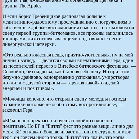
группы Flat, джазовый ансамбль Александра Цыганка и
группа The Apples.
И если Борис Гребенщиков располагал больше к
медититивно-радостному прослушиванию с погружением в
собственные добрые воспоминания и мечты, то с выходом на
сцену первой группы-битломанов, все проходы заполнились
танцорами, лихо отплясывающими под заводные песни
ливерпульской четверки.
«Это реально классная вещь, приятно-уютненькая, ну на мой
личный взгляд, — делится своими впечатлениями Гера, один
из посетителей первого в Витебске битловского фестиваля. —
Спокойно, без надрыва, как бы зная себе цену. Но при этом
безумно драйвово, одновременно успокаивая, умиротворяя,
что ли, и с другой стороны — заряжая какой-то адской
энергией и позитивом».
«Молодцы конечно, что открыли сцену, молодцы господа
охранники которые не особо этому воспротивились», —
закончил Гера.
«БГ конечно прекрасен и очень спокойно солнечно
позитивен. Но БГ и “Битлз” фест это разные вещи, лично для
меня. БГ, он как-то больше играет на тонких струнах внутри
тебя, он совсем иного толка. “Битлз” это драйв, это когда