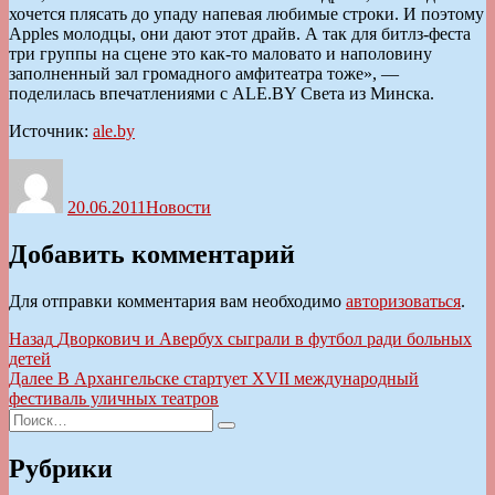
хочется плясать до упаду напевая любимые строки. И поэтому
Apples молодцы, они дают этот драйв. А так для битлз-феста
три группы на сцене это как-то маловато и наполовину
заполненный зал громадного амфитеатра тоже», —
поделилась впечатлениями с ALE.BY Света из Минска.
Источник:
ale.by
Автор
Опубликовано
Рубрики
20.06.2011
Новости
Добавить комментарий
Для отправки комментария вам необходимо
авторизоваться
.
Навигация
Предыдущая
Назад
Дворкович и Авербух сыграли в футбол ради больных
запись:
детей
по
Следующая
Далее
В Архангельске стартует XVII международный
записям
запись:
фестиваль уличных театров
Искать:
Поиск
Рубрики