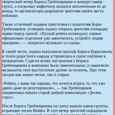
творческий вечер Бориса Гребенщикова и концерт кавер-
групп, а поскольку амфитеатр оказался заполненным не до
конца, то организаторы разрешили зрителям занять места
поближе.
Также отличный подарок приготовил слушателям Борис
Гребенщиков, уговорив охрану открыть зрителям площадку
прямо перед сценой. «Пускай ребята потанцуют, первое
официально отделение уже закончилось, устройте людям
праздник», — попросил музыкант со сцены.
К своей чести, охрана выполнила просьбу Бориса Борисовича,
и толпа радостного народа устремилась к сцене поближе к
музыкантам. Судя по всему, настроения у Бориса
Гребенщикова и компании было замечательное, и закончили
музыканты свое выступление далеко за полночь. При этом
сыграв как новые песни, так и старые.
«Ребята, с вами так хорошо, что хочется играть то, что уже
давно даже не репетировали», — так Гребенщиков
ознаменовал начало старой доброй композиции «Десять
стрел».
После Бориса Гребенщикова на сцену вышли кавер-группы,
играющие песни Beatles. В этот вечер зрителей порадовали