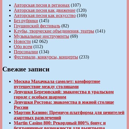
Авторская песня в регионах
(107)
Авторская песня как движение
(120)
Авторская песня как искусство
(169)
Без рубрики
(145)
Грушинский фестиваль
(82)
Клубы, творческие объединения, театры
(141)
Музыкальные инструменты
(69)
Новости
(42 062)
Обо всем
(112)
Персоналии
(134)
Фестивали, конкурсы, концерты
(233)
Свежие записи
Москва Махачкала самолет: комфортное
путешествие между столицами
Девушки Березовский: знакомства в уральском
городе с особым шармом
Девушки Ростова: знакомства в южной столице
России
Мартин Казино: Премиум-платформа для ценителей
азартных развлечений
Martin Casino 800: Рекордный 800% бонус и
безграничные возможности для выигрыша