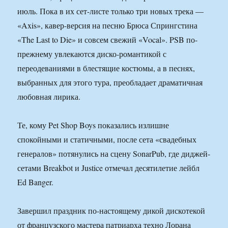
июль. Пока в их сет-листе только три новых трека —
«Axis», кавер-версия на песню Брюса Спрингстина
«The Last to Die» и совсем свежий «Vocal». PSB по-
прежнему увлекаются диско-романтикой с
переодеваниями в блестящие костюмы, а в песнях,
выбранных для этого тура, преобладает драматичная
любовная лирика.
Те, кому Pet Shop Boys показались излишне
спокойными и статичными, после сета «свадебных
генералов» потянулись на сцену SonarPub, где диджей-
сетами Breakbot и Justice отмечал десятилетие лейбл
Ed Banger.
Завершил праздник по-настоящему дикой дискотекой
от французского мастера патриарха техно Лорана