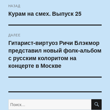
Навигация
НАЗАД
по
Курам на смех. Выпуск 25
Предыдущая
запись:
записям
ДАЛЕЕ
Гитарист-виртуоз Ричи Блэкмор
Следующая
представил новый фолк-альбом
запись:
с русским колоритом на
концерте в Москве
ПО
Искать: