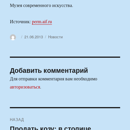
Музея современного искусства.
Источник:
perm.aif.ru
Автор
Опубликовано
Рубрики
21.06.2013
Новости
Добавить комментарий
Для отправки комментария вам необходимо
авторизоваться
.
Навигация
НАЗАД
по
Продать козу: в столице
Предыдущая