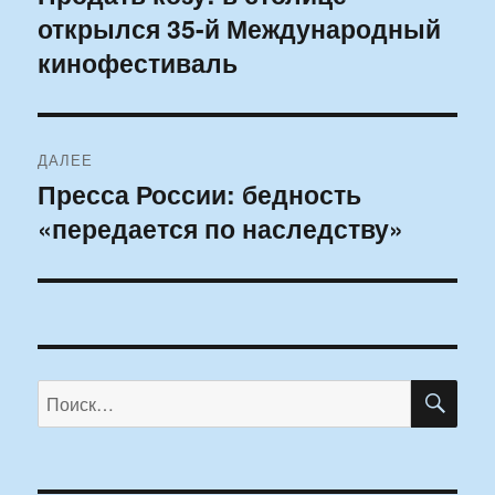
открылся 35-й Международный
запись:
записям
кинофестиваль
ДАЛЕЕ
Пресса России: бедность
Следующая
«передается по наследству»
запись:
ПО
Искать: