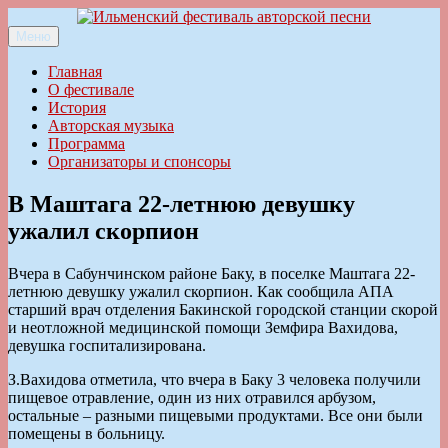
Перейти
к
Меню
Ильменский фестиваль авторской песни
содержимому
Главная
О фестивале
История
Авторская музыка
Программа
Организаторы и спонсоры
В Маштага 22-летнюю девушку
ужалил скорпион
Вчера в Сабунчинском районе Баку, в поселке Маштага 22-
летнюю девушку ужалил скорпион. Как сообщила АПА
старший врач отделения Бакинской городской станции скорой
и неотложной медицинской помощи Земфира Вахидова,
девушка госпитализирована.
З.Вахидова отметила, что вчера в Баку 3 человека получили
пищевое отравление, один из них отравился арбузом,
остальные – разными пищевыми продуктами. Все они были
помещены в больницу.