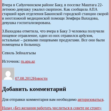
Вчера в Сабунчинском районе Баку, в поселке Маштага 22-
летнюю девушку ужалил скорпион. Как сообщила АПА
старший врач отделения Бакинской городской станции скорой
и неотложной медицинской помощи Земфира Вахидова,
девушка госпитализирована.
З.Вахидова отметила, что вчера в Баку 3 человека получили
пищевое отравление, один из них отравился арбузом,
остальные – разными пищевыми продуктами. Все они были
помещены в больницу.
Севиль Зейналгызы
Источник:
ru.apa.az
Автор
Опубликовано
Рубрики
07.08.2012
Новости
Добавить комментарий
Для отправки комментария вам необходимо
авторизоваться
.
Навигация
Предыдущая
Назад
«Без желания работать числиться в совете не стоит»