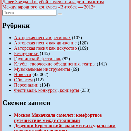
запись:
Следующая
Далее
Звезда «Голубой камеи» стала дипломантом
по
запись:
Международного конкурса «Витебск — 2012»
записям
Искать:
Поиск
Рубрики
Авторская песня в регионах
(107)
Авторская песня как движение
(120)
Авторская песня как искусство
(169)
Без рубрики
(145)
Грушинский фестиваль
(82)
Клубы, творческие объединения, театры
(141)
Музыкальные инструменты
(69)
Новости
(42 062)
Обо всем
(112)
Персоналии
(134)
Фестивали, конкурсы, концерты
(233)
Свежие записи
Москва Махачкала самолет: комфортное
путешествие между столицами
Девушки Березовский: знакомства в уральском
городе с особым шармом