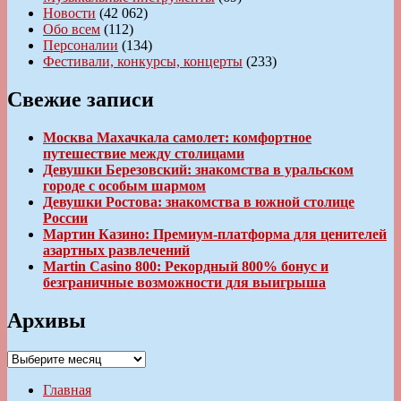
Новости
(42 062)
Обо всем
(112)
Персоналии
(134)
Фестивали, конкурсы, концерты
(233)
Свежие записи
Москва Махачкала самолет: комфортное
путешествие между столицами
Девушки Березовский: знакомства в уральском
городе с особым шармом
Девушки Ростова: знакомства в южной столице
России
Мартин Казино: Премиум-платформа для ценителей
азартных развлечений
Martin Casino 800: Рекордный 800% бонус и
безграничные возможности для выигрыша
Архивы
Архивы
Главная