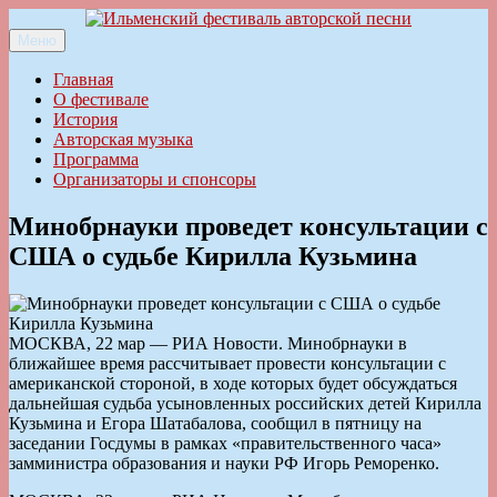
Перейти
к
Меню
Ильменский фестиваль авторской песни
содержимому
Главная
О фестивале
История
Авторская музыка
Программа
Организаторы и спонсоры
Минобрнауки проведет консультации с
США о судьбе Кирилла Кузьмина
МОСКВА, 22 мар — РИА Новости. Минобрнауки в
ближайшее время рассчитывает провести консультации с
американской стороной, в ходе которых будет обсуждаться
дальнейшая судьба усыновленных российских детей Кирилла
Кузьмина и Егора Шатабалова, сообщил в пятницу на
заседании Госдумы в рамках «правительственного часа»
замминистра образования и науки РФ Игорь Реморенко.