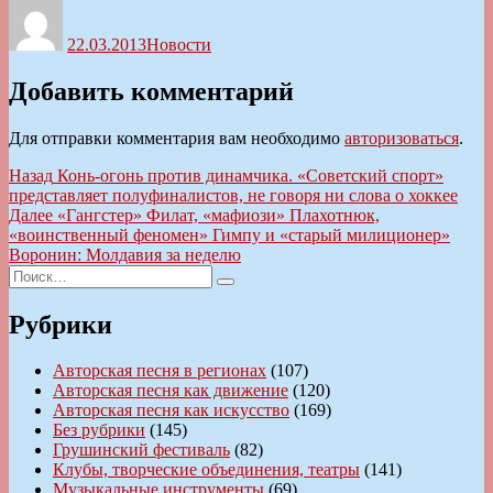
Автор
Опубликовано
Рубрики
22.03.2013
Новости
Добавить комментарий
Для отправки комментария вам необходимо
авторизоваться
.
Навигация
Предыдущая
Назад
Конь-огонь против динамчика. «Советский спорт»
запись:
представляет полуфиналистов, не говоря ни слова о хоккее
по
Следующая
Далее
«Гангстер» Филат, «мафиози» Плахотнюк,
записям
запись:
«воинственный феномен» Гимпу и «старый милиционер»
Воронин: Молдавия за неделю
Искать:
Поиск
Рубрики
Авторская песня в регионах
(107)
Авторская песня как движение
(120)
Авторская песня как искусство
(169)
Без рубрики
(145)
Грушинский фестиваль
(82)
Клубы, творческие объединения, театры
(141)
Музыкальные инструменты
(69)