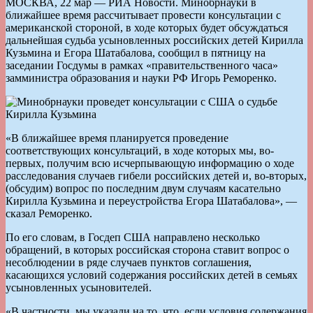
МОСКВА, 22 мар — РИА Новости. Минобрнауки в
ближайшее время рассчитывает провести консультации с
американской стороной, в ходе которых будет обсуждаться
дальнейшая судьба усыновленных российских детей Кирилла
Кузьмина и Егора Шатабалова, сообщил в пятницу на
заседании Госдумы в рамках «правительственного часа»
замминистра образования и науки РФ Игорь Реморенко.
«В ближайшее время планируется проведение
соответствующих консультаций, в ходе которых мы, во-
первых, получим всю исчерпывающую информацию о ходе
расследования случаев гибели российских детей и, во-вторых,
(обсудим) вопрос по последним двум случаям касательно
Кирилла Кузьмина и переустройства Егора Шатабалова», —
сказал Реморенко.
По его словам, в Госдеп США направлено несколько
обращений, в которых российская сторона ставит вопрос о
несоблюдении в ряде случаев пунктов соглашения,
касающихся условий содержания российских детей в семьях
усыновленных усыновителей.
«В частности, мы указали на то, что, если условия содержания