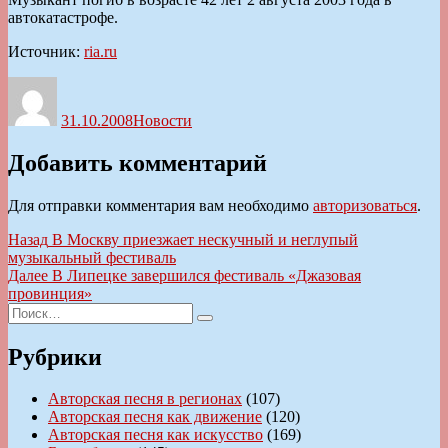
автокатастрофе.
Источник:
ria.ru
Автор
Опубликовано
Рубрики
31.10.2008
Новости
Добавить комментарий
Для отправки комментария вам необходимо
авторизоваться
.
Навигация
Предыдущая
Назад
В Москву приезжает нескучный и неглупый
запись:
музыкальный фестиваль
по
Следующая
Далее
В Липецке завершился фестиваль «Джазовая
записям
запись:
провинция»
Искать:
Поиск
Рубрики
Авторская песня в регионах
(107)
Авторская песня как движение
(120)
Авторская песня как искусство
(169)