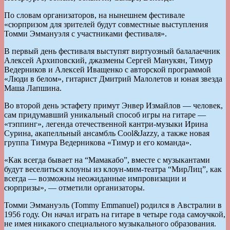
По словам организаторов, на нынешнем фестивале
«сюрпризом для зрителей будут совместные выступления
Томми Эммануэля с участниками фестиваля».
В первый день фестиваля выступят виртуозный балалаечник
Алексей Архиповский, джазмены Сергей Манукян, Тимур
Ведерников и Алексей Иващенко с авторской программой
«Люди в белом», гитарист Дмитрий Малолетов и юная звезда
Маша Лапшина.
Во второй день эстафету примут Энвер Измайлов — человек,
сам придумавший уникальный способ игры на гитаре —
«тэппинг», легенда отечественной кантри-музыки Ирина
Сурина, акапелльный ансамбль Cool&Jazzy, а также новая
группа Тимура Ведерникова «Тимур и его команда».
«Как всегда бывает на “Мамакабо”, вместе с музыкантами
будут веселиться клоуны из клоун-мим-театра “МирЛиц”, как
всегда — возможны неожиданные импровизации и
сюрпризы», — отметили организаторы.
Томми Эммануэль (Tommy Emmanuel) родился в Австралии в
1956 году. Он начал играть на гитаре в четыре года самоучкой,
не имея никакого специального музыкального образования.