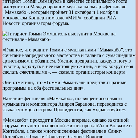
гитарист Томми Эммануэль в качестве специального гостя
выступит на Международном музыкальном арт-фестивале
«Мамакабо», который пройдет 31 октября и 1 ноября в
московском Концертном зале «МИР», сообщили РИА
Новости организаторы форума.
«Главное, что роднит Томми с музыкантами “Мамакабо”, это
сочетание запредельного мастерства и таланта с сумасшедшим
артистизмом и обаянием. Умение превратить каждую ноту в
чувство, вдохнуть в нее настоящую жизнь, а всех вокруг себя
сделать счастливыми», — сказали организаторы концерта.
Они отметили, что «Томми Эммануэль представит разные
программы на оба фестивальных дня».
Название фестиваля «Мамакабо», посвященного памяти
музыканта и композитора Андрея Баранова, переводится с
языка туземцев острова Провиденсия, как «здравствуйте».
«Мамакабо» проходит в Москве впервые, однако за спиной
форума пять лет насыщенной жизни: open-air\’ы в Волжске и
Коктебеле, а также многочисленные фестивали в Санкт-
Петербурге, Томске, Тольятти, Самаре, Вологде.