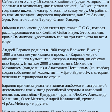
Сейчас на его счету 16 сольных альбомов (среди которых — и
золотые и платиновые), две тысячи записей, 340 концертов в
год, видео-школы и мастер-классы по всему миру. Он работал
со такими звездами мирового шоу-бизнеса, как Чет Аткинс,
Эрик Клэптон , Тина Тернер, Стиви Уандер.
Обычно к его имени добавляется приставка С.С.G., которая
расшифровывается как Certified Guitar Player. Этого звания,
кроме Эммануэля, удостоились только три гитариста во всем
мире.
Андрей Баранов родился в 1960 году в Волжске. В конце
1980-х в составе уникального проекта «Караван мира»,
объединившего музыкантов, актеров и клоунов, он объехал
всю Европу. В начале 2000-х совместно с Михаилом
Маховичем (мандолина) и Анатолием Негашевым (контрабас)
создал собственный коллектив — «Трио Бараноff», с которым
успешно гастролировал по стране.
Баранов принимал участие в записи альбомов и гастрольной
деятельности таких звезд российской эстрады и авторской
песни, как ансамбль «Кукуруза», группа «Любэ», Александр
Малинин , Олег Митяев, Андрей Козловский, группа
«ГрАссМейстер» и другие.
Музыкант погиб в возрасте 42 лет 2 августа 2003 года в