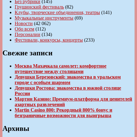
Без рубрики
(145)
Грушинский фестиваль
(82)
Клубы, творческие объединения, театры
(141)
Музыкальные инструменты
(69)
Новости
(42 062)
Обо всем
(112)
Персоналии
(134)
Фестивали, конкурсы, концерты
(233)
Свежие записи
Москва Махачкала самолет: комфортное
путешествие между столицами
Девушки Березовский: знакомства в уральском
городе с особым шармом
Девушки Ростова: знакомства в южной столице
России
Мартин Казино: Премиум-платформа для ценителей
азартных развлечений
Martin Casino 800: Рекордный 800% бонус и
безграничные возможности для выигрыша
Архивы