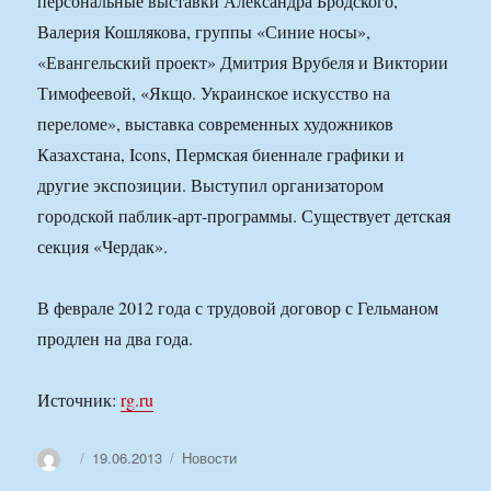
персональные выставки Александра Бродского,
Валерия Кошлякова, группы «Синие носы»,
«Евангельский проект» Дмитрия Врубеля и Виктории
Тимофеевой, «Якщо. Украинское искусство на
переломе», выставка современных художников
Казахстана, Icons, Пермская биеннале графики и
другие экспозиции. Выступил организатором
городской паблик-арт-программы. Существует детская
секция «Чердак».
В феврале 2012 года с трудовой договор с Гельманом
продлен на два года.
Источник:
rg.ru
Автор
Опубликовано
Рубрики
19.06.2013
Новости