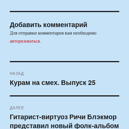
Добавить комментарий
Для отправки комментария вам необходимо
авторизоваться
.
Навигация
НАЗАД
по
Курам на смех. Выпуск 25
Предыдущая
запись:
записям
ДАЛЕЕ
Гитарист-виртуоз Ричи Блэкмор
Следующая
представил новый фолк-альбом
запись: