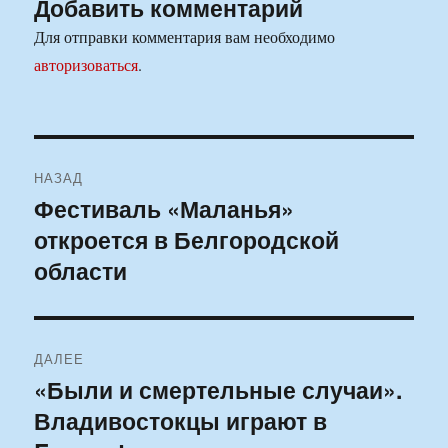
Добавить комментарий
Для отправки комментария вам необходимо
авторизоваться
.
Навигация
НАЗАД
по
Фестиваль «Маланья»
Предыдущая
откроется в Белгородской
запись:
записям
области
ДАЛЕЕ
«Были и смертельные случаи».
Следующая
Владивостокцы играют в
запись: