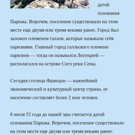
датой
основания
Парижа. Впрочем, поселение существовало на этом
месте еще двyмя или тpемя веками ранее. Город был
заложен племенем галлов, которые называли себя
паризиями. Главный город галльского племени
паpизиев — тогда он назывался Лютецией —
располагался на острове Ситэ реки Сены.
Сегодня столица Франции — важнейший
экономический и культурный центр страны, ее
население составляет более 2 млн человек.
8 июля 52 года до нашей эры считается датой
основания Парижа. Впрочем, поселение существовало
на этом месте еще двyмя или тpемя веками ранее.