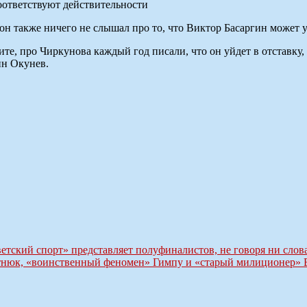
он также ничего не слышал про то, что Виктор Басаргин может у
те, про Чиркунова каждый год писали, что он уйдет в отставку,
ин Окунев.
етский спорт» представляет полуфиналистов, не говоря ни слова
тнюк, «воинственный феномен» Гимпу и «старый милиционер» 