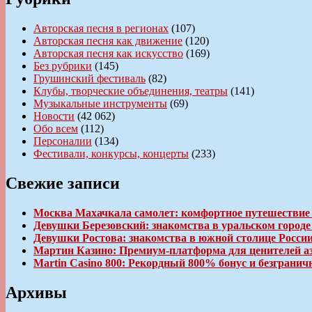
Авторская песня в регионах
(107)
Авторская песня как движение
(120)
Авторская песня как искусство
(169)
Без рубрики
(145)
Грушинский фестиваль
(82)
Клубы, творческие объединения, театры
(141)
Музыкальные инструменты
(69)
Новости
(42 062)
Обо всем
(112)
Персоналии
(134)
Фестивали, конкурсы, концерты
(233)
Свежие записи
Москва Махачкала самолет: комфортное путешествие
Девушки Березовский: знакомства в уральском город
Девушки Ростова: знакомства в южной столице Росси
Мартин Казино: Премиум-платформа для ценителей а
Martin Casino 800: Рекордный 800% бонус и безгран
Архивы