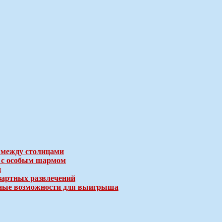
 между столицами
е с особым шармом
и
зартных развлечений
ичные возможности для выигрыша