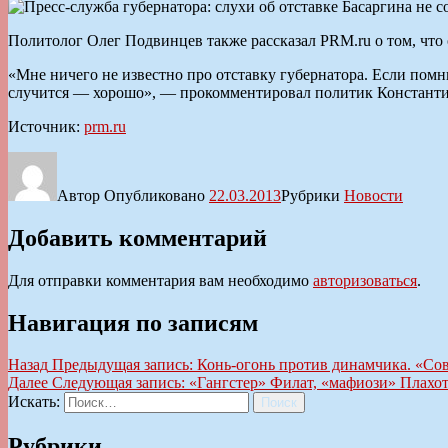
Политолог Олег Подвинцев также рассказал PRM.ru о том, что 
«Мне ничего не известно про отставку губернатора. Если помни
случится — хорошо», — прокомментировал политик Констант
Источник:
prm.ru
Автор
Опубликовано
22.03.2013
Рубрики
Новости
Добавить комментарий
Для отправки комментария вам необходимо
авторизоваться
.
Навигация по записям
Назад
Предыдущая запись:
Конь-огонь против динамчика. «Сов
Далее
Следующая запись:
«Гангстер» Филат, «мафиози» Плахо
Искать:
Поиск
Рубрики