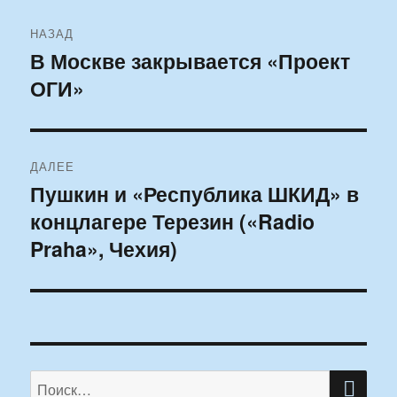
Навигация
НАЗАД
по
В Москве закрывается «Проект
Предыдущая
ОГИ»
запись:
записям
ДАЛЕЕ
Пушкин и «Республика ШКИД» в
Следующая
концлагере Терезин («Radio
запись:
Praha», Чехия)
ПО
Искать: