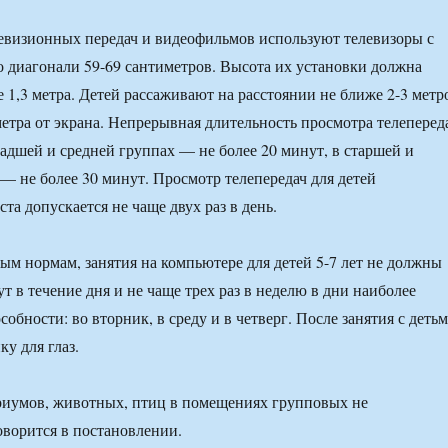
евизионных передач и видеофильмов используют телевизоры с
о диагонали 59-69 сантиметров. Высота их установки должна
е 1,3 метра. Детей рассаживают на расстоянии не ближе 2-3 метр
 метра от экрана. Непрерывная длительность просмотра телеперед
адшей и средней группах — не более 20 минут, в старшей и
— не более 30 минут. Просмотр телепередач для детей
та допускается не чаще двух раз в день.
ым нормам, занятия на компьютере для детей 5-7 лет не должны
т в течение дня и не чаще трех раз в неделю в дни наиболее
обности: во вторник, в среду и в четверг. После занятия с деть
у для глаз.
риумов, животных, птиц в помещениях групповых не
оворится в постановлении.