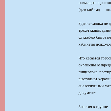
совмещение дошко
(детский сад — шк
Здание садика не 
трехэтажных зданий
служебно-бытовые
кабинеты психолог
Что касается треб
окрашены безвред
пищеблока, постир
выстилают керами
аналогичными мате
документе.
Занятия в группе