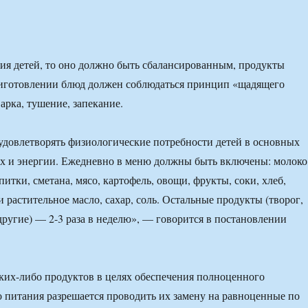
ния детей, то оно должно быть сбалансированным, продукты
риготовлении блюд должен соблюдаться принцип «щадящего
варка, тушение, запекание.
довлетворять физиологические потребности детей в основных
х и энергии. Ежедневно в меню должны быть включены: молоко
итки, сметана, мясо, картофель, овощи, фрукты, соки, хлеб,
 растительное масло, сахар, соль. Остальные продукты (творог,
 другие) — 2-3 раза в неделю», — говорится в постановлении
ких-либо продуктов в целях обеспечения полноценного
 питания разрешается проводить их замену на равноценные по