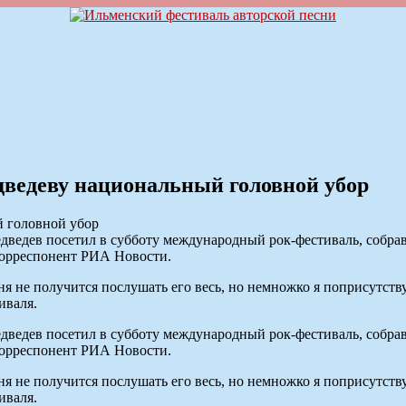
ведеву национальный головной убор
дев посетил в субботу международный рок-фестиваль, собравш
корреспонент РИА Новости.
ня не получится послушать его весь, но немножко я поприсутст
иваля.
дев посетил в субботу международный рок-фестиваль, собравш
корреспонент РИА Новости.
ня не получится послушать его весь, но немножко я поприсутст
иваля.