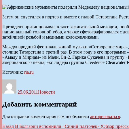
Затем он спустился в портер и вместе с главой Татарстана 
Президент пританцовывал в такт зажигательной мелодии, пооб
национальный головной убор, а также сфотографировался с де
затейливой резьбой и медными колокольчиками.
Международный фестиваль живой музыки «Сотворение мира», уча
столице Татарстана в третий раз. В этом году в его программ
«Амаду и Мириам» из Мали, Би-2, Гарика Сукачева и группу 
американского певца, экс-лидера группы Creedence Clearwater 
Источник:
ria.ru
Автор
Опубликовано
Рубрики
25.06.2011
Новости
Добавить комментарий
Для отправки комментария вам необходимо
авторизоваться
.
Навигация
Предыдущая
Назад
В Болгарии вспомнили «Синий платочек» (Обзор прессы 