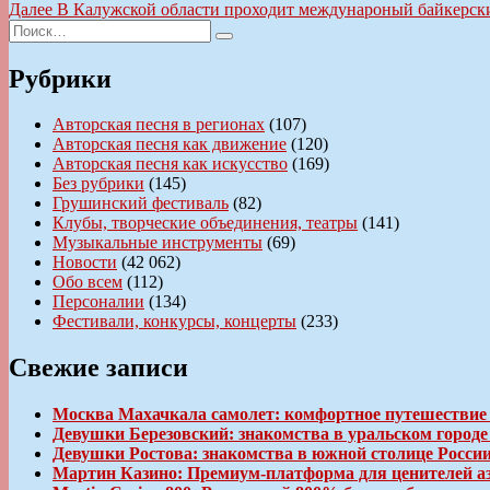
запись:
Следующая
Далее
В Калужской области проходит междунароный байкерск
по
Искать:
запись:
Поиск
записям
Рубрики
Авторская песня в регионах
(107)
Авторская песня как движение
(120)
Авторская песня как искусство
(169)
Без рубрики
(145)
Грушинский фестиваль
(82)
Клубы, творческие объединения, театры
(141)
Музыкальные инструменты
(69)
Новости
(42 062)
Обо всем
(112)
Персоналии
(134)
Фестивали, конкурсы, концерты
(233)
Свежие записи
Москва Махачкала самолет: комфортное путешествие
Девушки Березовский: знакомства в уральском город
Девушки Ростова: знакомства в южной столице Росси
Мартин Казино: Премиум-платформа для ценителей а