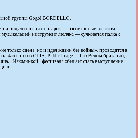
нальной группы Gogol BORDELLO.
нин и получил от них подарок — расписанный золотом
й музыкальный инструмент люляка — сучковатая палка с
е только сцена, но и идея жизни без войны», проводится в
она Фогерти из США, Public Image Ltd из Великобритании,
вича. «Изюминкой» фестиваля обещает стать выступление
сцене.