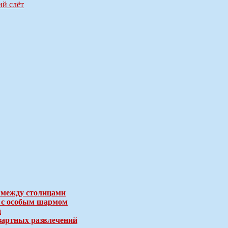
ий слёт
 между столицами
е с особым шармом
и
зартных развлечений