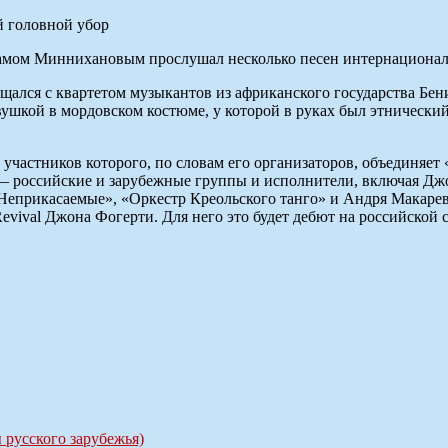
Рустамом Миннихановым прослушал несколько песен интернацио
щался с квартетом музыкантов из африканского государства Бе
вушкой в мордовском костюме, у которой в руках был этнически
стников которого, по словам его организаторов, объединяет «н
е — российские и зарубежные группы и исполнители, включая Дж
«Неприкасаемые», «Оркестр Креольского танго» и Андря Макаре
Revival Джона Фогерти. Для него это будет дебют на российской 
русского зарубежья)