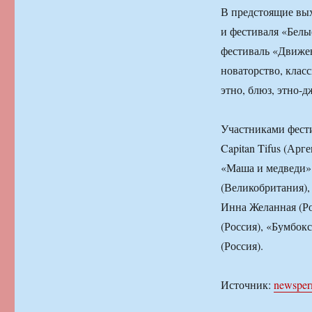
В предстоящие вых
и фестиваля «Бел
фестиваль «Движен
новаторство, клас
этно, блюз, этно-д
Участниками фести
Capitan Tifus (Арг
«Маша и медведи» (
(Великобритания),
Инна Желанная (Ро
(Россия), «Бумбок
(Россия).
Источник:
newsper