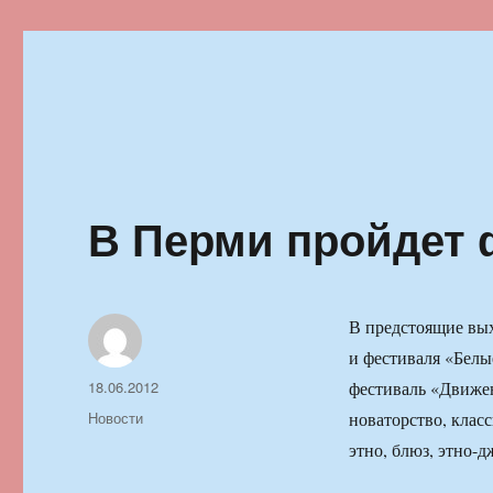
Ильменский фестиваль автор
В Перми пройдет 
В предстоящие вых
и фестиваля «Бел
Автор
Опубликовано
18.06.2012
фестиваль «Движен
Рубрики
Новости
новаторство, клас
этно, блюз, этно-д