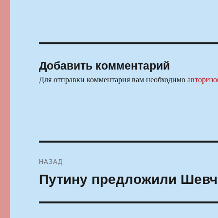
Добавить комментарий
Для отправки комментария вам необходимо
авторизо
Навигация
НАЗАД
по
Путину предложили Шевчу
Предыдущая
запись:
записям