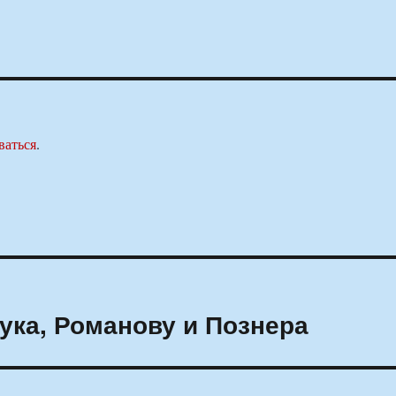
ваться
.
ка, Романову и Познера