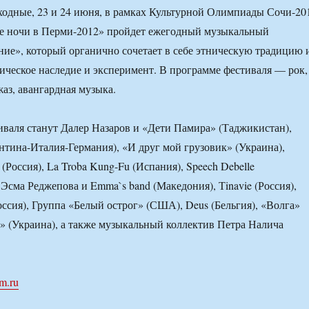
одные, 23 и 24 июня, в рамках Культурной Олимпиады Сочи-20
ые ночи в Перми-2012» пройдет ежегодный музыкальный
ие», который органично сочетает в себе этническую традицию 
сическое наследие и эксперимент. В программе фестиваля — рок,
жаз, авангардная музыка.
валя станут Далер Назаров и «Дети Памира» (Таджикистан),
ентина-Италия-Германия), «И друг мой грузовик» (Украина),
Россия), La Troba Kung-Fu (Испания), Speech Debelle
 Эсма Реджепова и Emma`s band (Македония), Тinavie (Россия),
ссия), Группа «Белый острог» (США), Deus (Бельгия), «Волга»
с» (Украина), а также музыкальный коллектив Петра Налича
m.ru