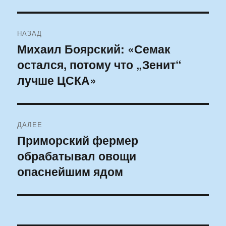
Навигация
НАЗАД
по
Михаил Боярский: «Семак
Предыдущая
остался, потому что „Зенит“
запись:
записям
лучше ЦСКА»
ДАЛЕЕ
Приморский фермер
Следующая
обрабатывал овощи
запись:
опаснейшим ядом