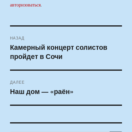
авторизоваться
.
Навигация
НАЗАД
по
Камерный концерт солистов
Предыдущая
пройдет в Сочи
запись:
записям
ДАЛЕЕ
Наш дом — «раён»
Следующая
запись: