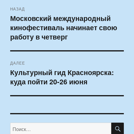
Навигация
НАЗАД
по
Московский международный
Предыдущая
кинофестиваль начинает свою
запись:
записям
работу в четверг
ДАЛЕЕ
Культурный гид Красноярска:
Следующая
куда пойти 20-26 июня
запись:
ПО
Искать: