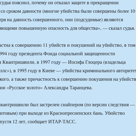
судья пояснил, почему он отказал защите в прекращении
 со сроком давности (многие убийства были совершены более 10
отря на давность совершенного, они (подсудимые) являются
яющими повышенную опасность для общества», — сказал судья.
стна к совершению 11 убийств и покушений на убийство, в том
1994 году президента Фонда социальной защищенности
 Квантришвили, в 1997 году — Иосифа Глоцера (владельца
ллс»), в 1995 году в Киеве — убийства криминального авторите
кого, а также причастность к совершению покушения на убийст
ии «Русское золото» Александра Таранцева.
вантришвили был застрелен снайпером (по версии следствия —
итовым) при выходе из Краснопресненских бань. Убийство
спустя 12 лет, сообщает ИТАР-ТАСС.