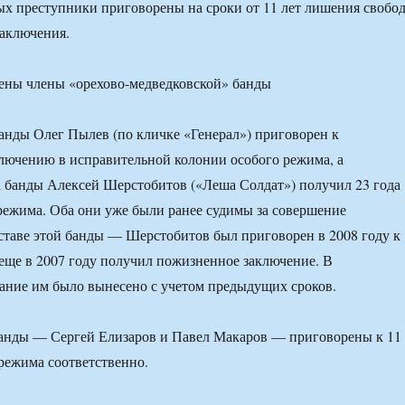
х преступники приговорены на сроки от 11 лет лишения свобо
аключения.
анды Олег Пылев (по кличке «Генерал») приговорен к
лючению в исправительной колонии особого режима, а
 банды Алексей Шерстобитов («Леша Солдат») получил 23 года
режима. Оба они уже были ранее судимы за совершение
ставе этой банды — Шерстобитов был приговорен в 2008 году к
 еще в 2007 году получил пожизненное заключение. В
ание им было вынесено с учетом предыдущих сроков.
банды — Сергей Елизаров и Павел Макаров — приговорены к 11
 режима соответственно.