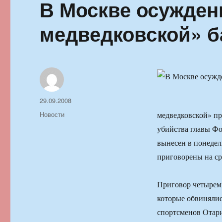
В Москве осужден
медведковской» 
Автор
Опубликовано
29.09.2008
Рубрики
Новости
медведковской» пр
убийства главы Ф
вынесен в понеде
приговорены на ср
Приговор четырем
которые обвинялис
спортсменов Отар