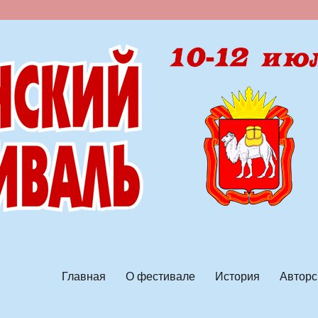
ской песни
Главная
О фестивале
История
Авторс