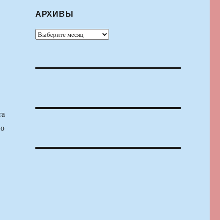
АРХИВЫ
Архивы
та
во