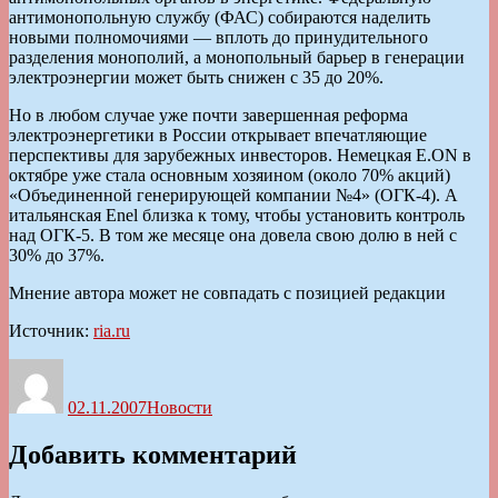
антимонопольную службу (ФАС) собираются наделить
новыми полномочиями — вплоть до принудительного
разделения монополий, а монопольный барьер в генерации
электроэнергии может быть снижен с 35 до 20%.
Но в любом случае уже почти завершенная реформа
электроэнергетики в России открывает впечатляющие
перспективы для зарубежных инвесторов. Немецкая E.ON в
октябре уже стала основным хозяином (около 70% акций)
«Объединенной генерирующей компании №4» (ОГК-4). А
итальянская Enel близка к тому, чтобы установить контроль
над ОГК-5. В том же месяце она довела свою долю в ней с
30% до 37%.
Мнение автора может не совпадать с позицией редакции
Источник:
ria.ru
Автор
Опубликовано
Рубрики
02.11.2007
Новости
Добавить комментарий