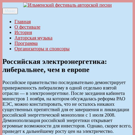
Перейти
к
Меню
Ильменский фестиваль авторской песни
содержимому
Главная
О фестивале
История
Авторская музыка
Программа
Организаторы и спонсоры
Российская электроэнергетика:
либеральнее, чем в европе
Российское правительство последовательно демонстрирует
приверженность либерализму в одной отдельно взятой
отрасли — в электроэнергетике. После заседания кабинета
министров 1 ноября, на котором обсуждалась реформа РАО
ЕЭС, можно констатировать, что не осталось никаких
существенных препятствий для ее завершения и ликвидации
российской энергетической монополии с 1 июля 2008.
Демонополизация российской энергетики открывает
огромные возможности для инвесторов. Однако, скорее всего,
приведет к дальнейшему росту цен на электричество.