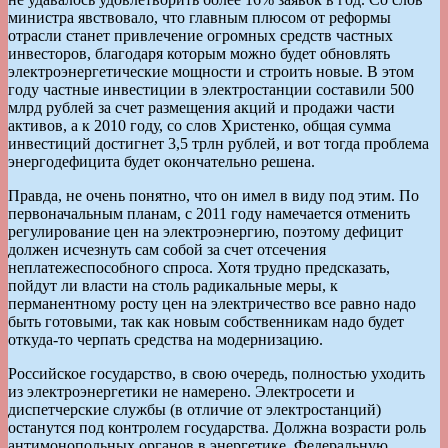
министра явствовало, что главным плюсом от реформы
отрасли станет привлечение огромных средств частных
инвесторов, благодаря которым можно будет обновлять
электроэнергетические мощности и строить новые. В этом
году частные инвестиции в электростанции составили 500
млрд рублей за счет размещения акций и продажи части
активов, а к 2010 году, со слов Христенко, общая сумма
инвестиций достигнет 3,5 трлн рублей, и вот тогда проблема
энергодефицита будет окончательно решена.
Правда, не очень понятно, что он имел в виду под этим. По
первоначальным планам, с 2011 году намечается отменить
регулирование цен на электроэнергию, поэтому дефицит
должен исчезнуть сам собой за счет отсечения
неплатежеспособного спроса. Хотя трудно предсказать,
пойдут ли власти на столь радикальные меры, к
перманентному росту цен на электричество все равно надо
быть готовыми, так как новым собственникам надо будет
откуда-то черпать средства на модернизацию.
Российское государство, в свою очередь, полностью уходить
из электроэнергетики не намерено. Электросети и
диспетчерские службы (в отличие от электростанций)
останутся под контролем государства. Должна возрасти роль
антимонопольных органов в энергетике. Федеральную