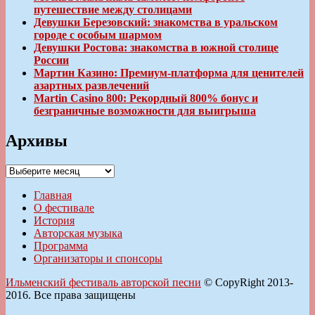
путешествие между столицами
Девушки Березовский: знакомства в уральском
городе с особым шармом
Девушки Ростова: знакомства в южной столице
России
Мартин Казино: Премиум-платформа для ценителей
азартных развлечений
Martin Casino 800: Рекордный 800% бонус и
безграничные возможности для выигрыша
Архивы
Архивы
Главная
О фестивале
История
Авторская музыка
Программа
Организаторы и спонсоры
Ильменский фестиваль авторской песни
© CopyRight 2013-
2016. Все права защищены