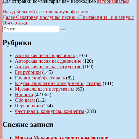
Для отправки комментария вам необходимо
авторизоваться
.
Навигация
Предыдущая
Назад
Большой фестиваль мультфильмов
запись:
Следующая
Далее
Саратовец послушал песню «Прыгай вниз» и шагнул с
по
запись:
10-го этажа
записям
Искать:
Поиск
Рубрики
Авторская песня в регионах
(107)
Авторская песня как движение
(120)
Авторская песня как искусство
(169)
Без рубрики
(145)
Грушинский фестиваль
(82)
Клубы, творческие объединения, театры
(141)
Музыкальные инструменты
(69)
Новости
(42 062)
Обо всем
(112)
Персоналии
(134)
Фестивали, конкурсы, концерты
(233)
Свежие записи
Москва Махачкала самолет: комфортное