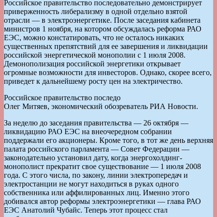
Российское правительство последовательно демонстрирует
приверженность либерализму в одной отдельно взятой
отрасли — в электроэнергетике. После заседания кабинета
министров 1 ноября, на котором обсуждалась реформа РАО
ЕЭС, можно констатировать, что не осталось никаких
существенных препятствий для ее завершения и ликвидации
российской энергетической монополии с 1 июля 2008.
Демонополизация российской энергетики открывает
огромные возможности для инвесторов. Однако, скорее всего,
приведет к дальнейшему росту цен на электричество.
Российское правительство последо
Олег Митяев, экономический обозреватель РИА Новости.
За неделю до заседания правительства — 26 октября —
ликвидацию РАО ЕЭС на внеочередном собрании
поддержали его акционеры. Кроме того, в тот же день верхняя
палата российского парламента — Совет Федерации —
законодательно установил дату, когда энергохолдинг-
монополист прекратит свое существование — 1 июля 2008
года. С этого числа, по закону, линии электропередач и
электростанции не могут находиться в руках одного
собственника или аффилированных лиц. Именно этого
добивался автор реформы электроэнергетики — глава РАО
ЕЭС Анатолий Чубайс. Теперь этот процесс стал