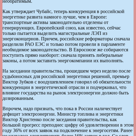
необратимым.
Как утверждает Чубайс, теперь конкуренция в российской
энергетике развита намного лучше, чем в Европе:
транспортные активы законодательно отделены от
генерирующих. Европейский союз, как известно, сейчас
только пытается выделить магистральные ЛЭП из
энергоконцернов. Причем, российские реформаторы сначала
разделили РАО ЕЭС и только потом провели в парламенте
необходимое законодательство. В Евросоюзе же собираются
поступить прямо наоборот: сначала принять либеральные
законы, а потом заставить энергокомпании их выполнять.
На заседании правительства, прошедшем через неделю после
судьбоносных для российской энергетики решений, премьер
Виктор Зубков с воодушевлением говорил об обязательности
конкуренции в энергетической отрасли и подчеркивал, что
влияние государства на рынок электроэнергии должно быть
дозированным.
Впрочем, надо признать, что пока в России наличествует
дефицит электроэнергии. Министр топлива и энергетики
Виктор Христенко после заседания правительства, как
большой прогресс преподнес цифру об удовлетворении в этом
году 36% от всех заявок на подключение к энергосетям. Ранее
не удавалось удовлетворить более 16% заявок в год. Со слов