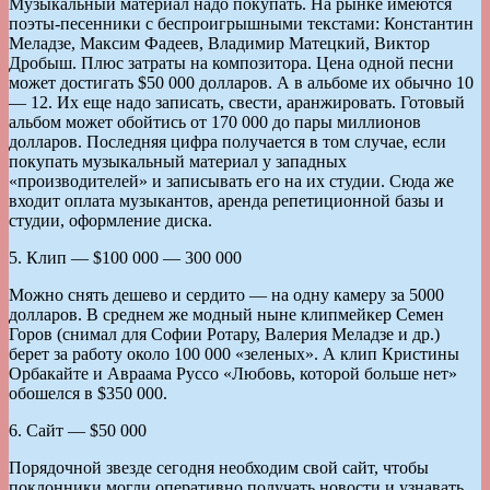
Музыкальный материал надо покупать. На рынке имеются
поэты-песенники с беспроигрышными текстами: Константин
Меладзе, Максим Фадеев, Владимир Матецкий, Виктор
Дробыш. Плюс затраты на композитора. Цена одной песни
может достигать $50 000 долларов. А в альбоме их обычно 10
— 12. Их еще надо записать, свести, аранжировать. Готовый
альбом может обойтись от 170 000 до пары миллионов
долларов. Последняя цифра получается в том случае, если
покупать музыкальный материал у западных
«производителей» и записывать его на их студии. Сюда же
входит оплата музыкантов, аренда репетиционной базы и
студии, оформление диска.
5. Клип — $100 000 — 300 000
Можно снять дешево и сердито — на одну камеру за 5000
долларов. В среднем же модный ныне клипмейкер Семен
Горов (снимал для Софии Ротару, Валерия Меладзе и др.)
берет за работу около 100 000 «зеленых». А клип Кристины
Орбакайте и Авраама Руссо «Любовь, которой больше нет»
обошелся в $350 000.
6. Сайт — $50 000
Порядочной звезде сегодня необходим свой сайт, чтобы
поклонники могли оперативно получать новости и узнавать