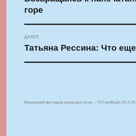
запись:
записям
горе
ДАЛЕЕ
Татьяна Рессина: Что еще
Следующая
запись:
Ильменский фестиваль авторской песни
© CopyRight 2013-20