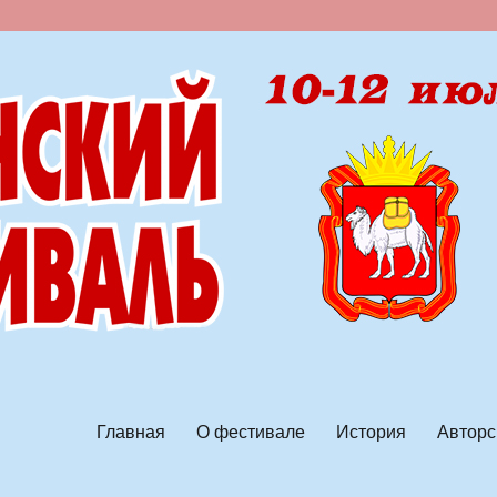
ской песни
Главная
О фестивале
История
Авторс