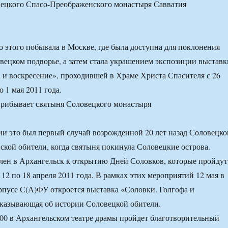
вецкого Спасо-Преображенского монастыря Савватия
о этого побывала в Москве, где была доступна для поклонения
ецком подворье, а затем стала украшением экспозиции выставк
 и воскресение», проходившей в Храме Христа Спасителя с 26
о 1 мая 2011 года.
и это был первый случай возрожденной 20 лет назад Соловецко
кой обители, когда святыня покинула Соловецкие острова.
влен в Архангельск к открытию Дней Соловков, которые пройдут
12 по 18 апреля 2011 года. В рамках этих мероприятий 12 мая в
орпусе С(А)ФУ откроется выставка «Соловки. Голгофа и
сказывающая об истории Соловецкой обители.
8:00 в Архангельском театре драмы пройдет благотворительный