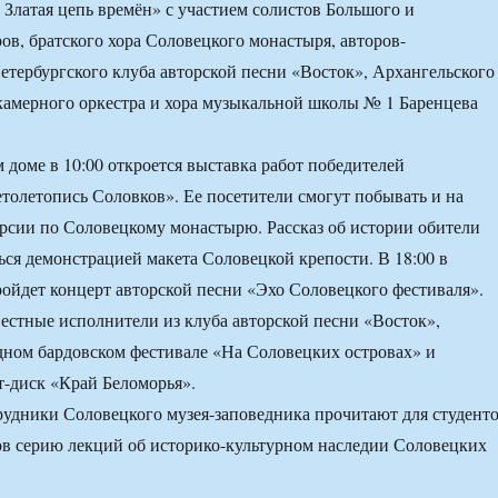
 Златая цепь времён» с участием солистов Большого и
ов, братского хора Соловецкого монастыря, авторов-
етербургского клуба авторской песни «Восток», Архангельского
камерного оркестра и хора музыкальной школы № 1 Баренцева
 доме в 10:00 откроется выставка работ победителей
толетопись Соловков». Ее посетители смогут побывать и на
рсии по Соловецкому монастырю. Рассказ об истории обители
ься демонстрацией макета Соловецкой крепости. В 18:00 в
йдет концерт авторской песни «Эхо Соловецкого фестиваля».
вестные исполнители из клуба авторской песни «Восток»,
дном бардовском фестивале «На Соловецких островах» и
т-диск «Край Беломорья».
трудники Соловецкого музея-заповедника прочитают для студент
ов серию лекций об историко-культурном наследии Соловецких