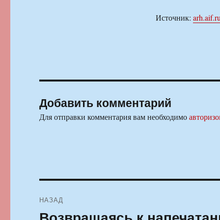
Источник:
arh.aif.r
Добавить комментарий
Для отправки комментария вам необходимо
авторизо
Навигация
НАЗАД
по
Возвращаясь к напечатан
Предыдущая