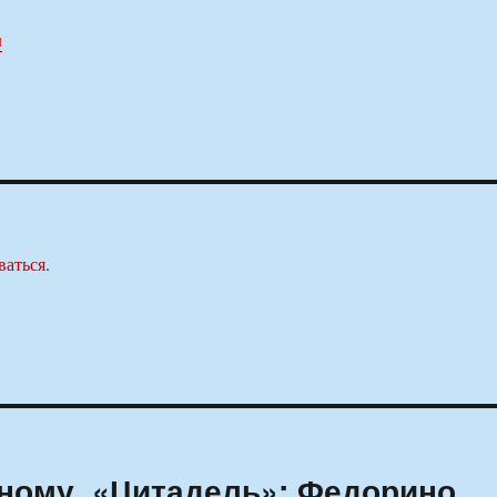
u
ваться
.
ному, «Цитадель»: Федорино