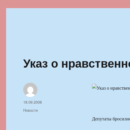
Ильменский фестиваль автор
Указ о нравственн
Автор
Опубликовано
18.09.2008
Рубрики
Новости
Депутаты бросилис