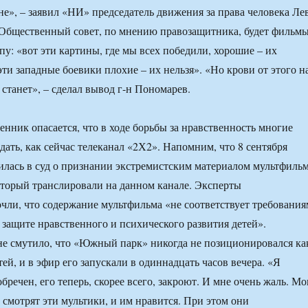
не», – заявил «НИ» председатель движения за права человека Ле
 Общественный совет, по мнению правозащитника, будет фильм
пу: «вот эти картины, где мы всех победили, хорошие – их
эти западные боевики плохие – их нельзя». «Но крови от этого н
 станет», – сделал вывод г-н Пономарев.
енник опасается, что в ходе борьбы за нравственность многие
ать, как сейчас телеканал «2Х2». Напомним, что 8 сентября
илась в суд о признании экстремистским материалом мультфиль
торый транслировали на данном канале. Эксперты
чли, что содержание мультфильма «не соответствует требования
о защите нравственного и психического развития детей».
е смутило, что «Южный парк» никогда не позиционировался ка
ей, и в эфир его запускали в одиннадцать часов вечера. «Я
бречен, его теперь, скорее всего, закроют. И мне очень жаль. Мо
) смотрят эти мультики, и им нравится. При этом они