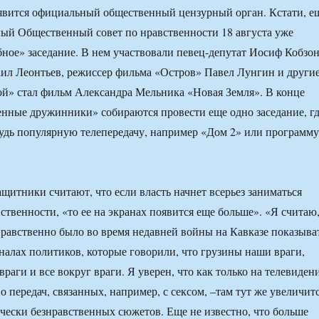
оявится официальный общественный цензурный орган. Кстати, е
ый Общественный совет по нравственности 18 августа уже
бное» заседание. В нем участвовали певец-депутат Иосиф Кобзон
л Леонтьев, режиссер фильма «Остров» Павел Лунгин и другие
й» стал фильм Александра Мельника «Новая Земля». В конце
енные дружинники» собираются провести еще одно заседание, г
удь популярную телепередачу, например «Дом 2» или программу
щитники считают, что если власть начнет всерьез заниматься
ственности, «то ее на экранах появится еще больше». «Я считаю
нравственно было во время недавней войны на Кавказе показыва
налах политиков, которые говорили, что грузины наши враги,
раги и все вокруг враги. Я уверен, что как только на телевиден
о передач, связанных, например, с сексом, –там тут же увеличит
чески безнравственных сюжетов. Еще не известно, что больше