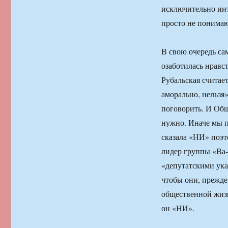
исключительно инт
просто не понимаю
В свою очередь са
озаботилась нравс
Рубальская считает
аморально, нельзя»
поговорить. И Общ
нужно. Иначе мы по
сказала «НИ» поэте
лидер группы «Ва-
«депутатскими ука
чтобы они, прежде
общественной жизни
он «НИ».