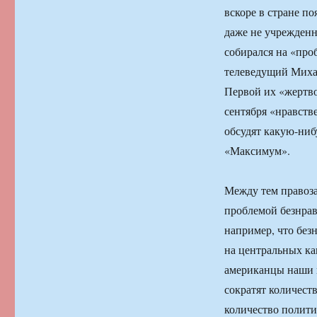
вскоре в стране п
даже не учрежденн
собирался на «про
телеведущий Михаи
Первой их «жертво
сентября «нравств
обсудят какую-ниб
«Максимум».
Между тем правоза
проблемой безнрав
например, что без
на центральных ка
американцы наши в
сократят количеств
количество полити