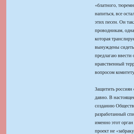
«блатного, тюремн
напиться, все ост
этих песен. Он та
проводникам, одна
которая транслиру
вынуждены сидеть,
предлагаю ввести 
нравственный терр
вопросом комитету 
Защитить россиян 
давно. В настояще
созданию Обществе
разработанный сп
именно этот орган 
проект не «забраку