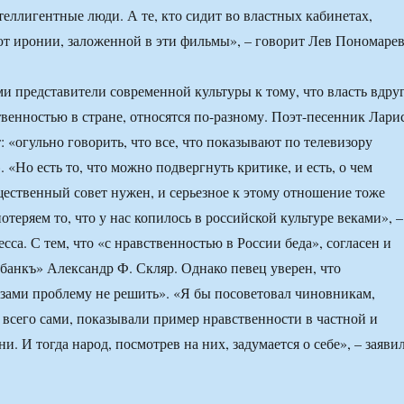
еллигентные люди. А те, кто сидит во властных кабинетах,
т иронии, заложенной в эти фильмы», – говорит Лев Пономарев
ми представители современной культуры к тому, что власть вдру
твенностью в стране, относятся по-разному. Поэт-песенник Лари
: «огульно говорить, что все, что показывают по телевизору
. «Но есть то, что можно подвергнуть критике, и есть, о чем
ественный совет нужен, и серьезное к этому отношение тоже
теряем то, что у нас копилось в российской культуре веками», –
сса. С тем, что «с нравственностью в России беда», согласен и
банкъ» Александр Ф. Скляр. Однако певец уверен, что
зами проблему не решить». «Я бы посоветовал чиновникам,
 всего сами, показывали пример нравственности в частной и
. И тогда народ, посмотрев на них, задумается о себе», – заяви