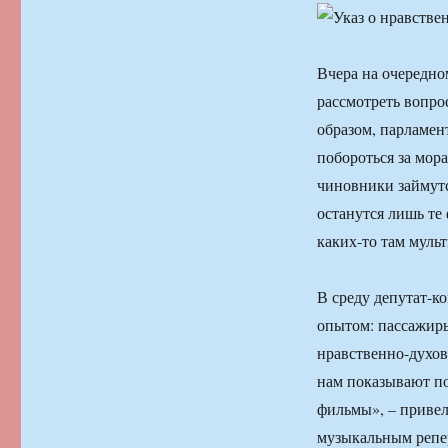
Вчера на очередно
рассмотреть вопро
образом, парламен
побороться за мор
чиновники займутс
останутся лишь те 
каких-то там мул
В среду депутат-
опытом: пассажиры
нравственно-духов
нам показывают по 
фильмы», – привел
музыкальным репер