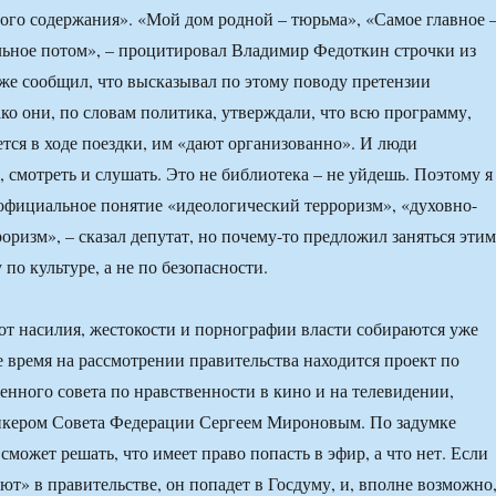
ого содержания». «Мой дом родной – тюрьма», «Самое главное 
альное потом», – процитировал Владимир Федоткин строчки из
кже сообщил, что высказывал по этому поводу претензии
ко они, по словам политика, утверждали, что всю программу,
ется в ходе поездки, им «дают организованно». И люди
 смотреть и слушать. Это не библиотека – не уйдешь. Поэтому я
официальное понятие «идеологический терроризм», «духовно-
оризм», – сказал депутат, но почему-то предложил заняться этим
по культуре, а не по безопасности.
от насилия, жестокости и порнографии власти собираются уже
е время на рассмотрении правительства находится проект по
нного совета по нравственности в кино и на телевидении,
икером Совета Федерации Сергеем Мироновым. По задумке
сможет решать, что имеет право попасть в эфир, а что нет. Если
ют» в правительстве, он попадет в Госдуму, и, вполне возможно