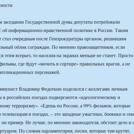
м заседании Государственной думы депутаты потребовали
с об информационно-нравственной политике в России. Таким
т стал очередным после Генпрокуратуры органом, решившим
альный облик сограждан. По мнению правозащитников, если
я этим всерьез, то насилия на экранах меньше не станет. Просто
фильмы, где будут «мочить в сортире» правильных врагов, а не
ьтипликационных персонажей.
коммунист Владимир Федоткин поделился с коллегами личным
 в российских поездах подвергаются «идеологическому и
ному терроризму». «Едешь по России, а 99% фильмов, которые
телевизорам в поездах, – это западные ужастики, боевики и сек
 он пример. Не лучше, по мнению законодателя, обстоит дело и 
туаром. По словам парламентария, песни, которые там крутят,