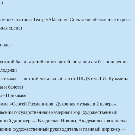
а)
личных театров. Театр «Aktagon». Спектакль «Рамочные игры».
ьная сцена)
анады:
ускной бал для детей сирот, детей, оставшихся без попечения
олодежи)
онтиком» — летний читальный зал от ПКДБ им Л.И. Кузьмина.
ы и балета)
оле Прикамья
мма «Сергей Рахманинов. Духовная музыка в 2 вечера».
льский государственный камерный хор (художественный
авный дирижер — Владислав Новик), Академическая капелла
онии (художественный руководитель и гланвый дирижер —