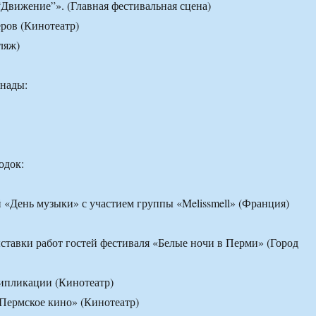
“Движение”». (Главная фестивальная сцена)
еров (Кинотеатр)
ляж)
анады:
одок:
 «День музыки» с участием группы «Melissmell» (Франция)
ставки работ гостей фестиваля «Белые ночи в Перми» (Город
ипликации (Кинотеатр)
Пермское кино» (Кинотеатр)