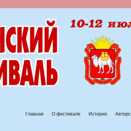
ской песни
Главная
О фестивале
История
Авторс