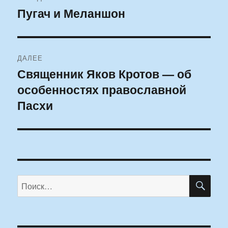
по
Пугач и Меланшон
Предыдущая
запись:
записям
ДАЛЕЕ
Священник Яков Кротов — об
Следующая
особенностях православной
запись:
Пасхи
ПО
Искать: