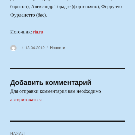
баритон), Александр Торадзе (фортепьяно), Ферруччо
Фурланетто (бас).
Источник:
ria.ru
Автор
Опубликовано
Рубрики
13.04.2012
Новости
Добавить комментарий
Для отправки комментария вам необходимо
авторизоваться
.
Навигация
НАЗАД