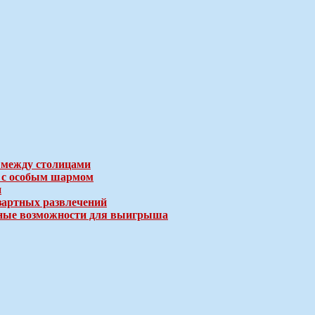
 между столицами
е с особым шармом
и
зартных развлечений
ичные возможности для выигрыша