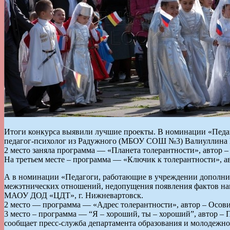
Итоги конкурса выявили лучшие проекты. В номинации «Педаг
педагог-психолог из Радужного (МБОУ СОШ №3) Валиуллина 
2 место заняла программа — «Планета толерантности», автор
На третьем месте – программа — «Ключик к толерантности», а
А в номинации «Педагоги, работающие в учреждении дополнит
межэтнических отношений, недопущения появления фактов наци
МАОУ ДОД «ЦДТ», г. Нижневартовск.
2 место — программа — «Адрес толерантности», автор – Осов
3 место – программа — “Я – хороший, ты – хороший”, автор –
сообщает пресс-служба департамента образования и молодежн