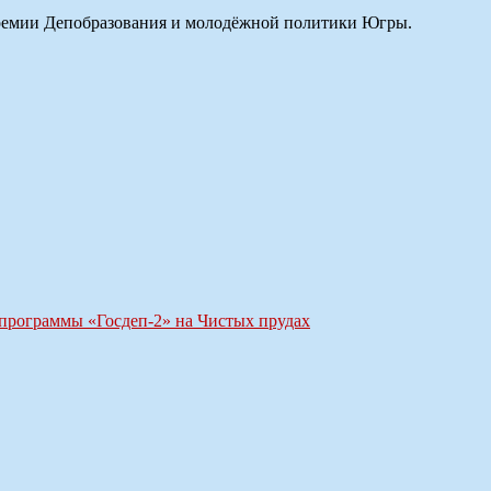
премии Депобразования и молодёжной политики Югры.
 программы «Госдеп-2» на Чистых прудах