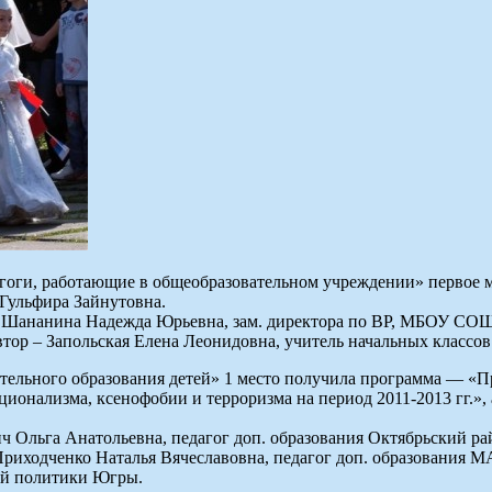
оги, работающие в общеобразовательном учреждении» первое м
Гульфира Зайнутовна.
 – Шананина Надежда Юрьевна, зам. директора по ВР, МБОУ СОШ
втор – Запольская Елена Леонидовна, учитель начальных класс
ельного образования детей» 1 место получила программа — «П
онализма, ксенофобии и терроризма на период 2011-2013 гг.»,
ич Ольга Анатольевна, педагог доп. образования Октябрьский 
 Приходченко Наталья Вячеславовна, педагог доп. образования 
ой политики Югры.