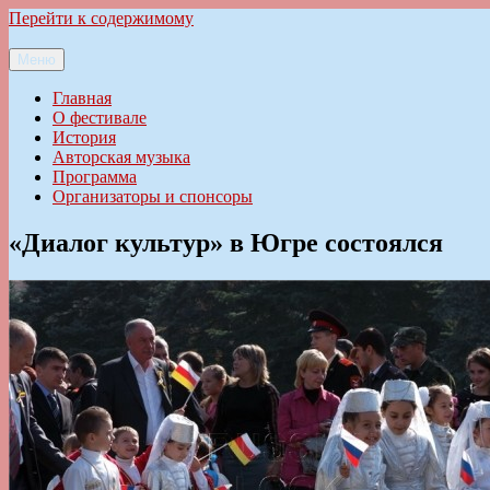
Перейти к содержимому
Меню
Ильменский фестиваль авторской песни
Главная
О фестивале
История
Авторская музыка
Программа
Организаторы и спонсоры
«Диалог культур» в Югре состоялся