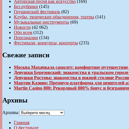
Авторская песня как искусство
(169)
Без рубрики
(145)
Грушинский фестиваль
(82)
Клубы, творческие объединения, театры
(141)
Музыкальные инструменты
(69)
Новости
(42 062)
Обо всем
(112)
Персоналии
(134)
Фестивали, конкурсы, концерты
(233)
Свежие записи
Москва Махачкала самолет: комфортное путешествие
Девушки Березовский: знакомства в уральском город
Девушки Ростова: знакомства в южной столице Росси
Мартин Казино: Премиум-платформа для ценителей а
Martin Casino 800: Рекордный 800% бонус и безгран
Архивы
Архивы
Главная
О фестивале