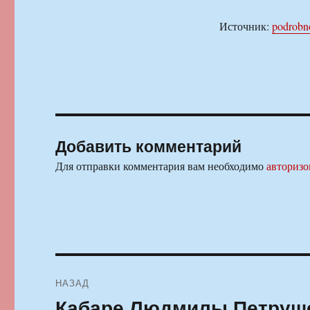
Источник:
podrobno
Добавить комментарий
Для отправки комментария вам необходимо
авторизо
Навигация
НАЗАД
по
Кабаре Людмилы Петруше
Предыдущая