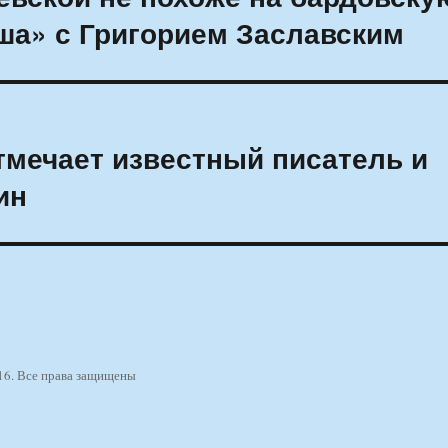
ша» с Григорием Заславским
тмечает известный писатель и
ин
16. Все права защищены