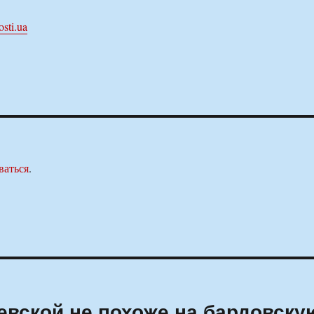
sti.ua
ваться
.
вской не похоже на бардовску