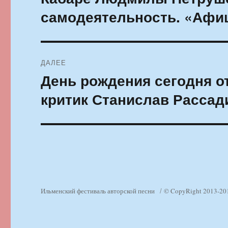
запись:
записям
самодеятельность. «Афи
ДАЛЕЕ
День рождения сегодня о
Следующая
запись:
критик Станислав Рассад
Ильменский фестиваль авторской песни
© CopyRight 2013-20