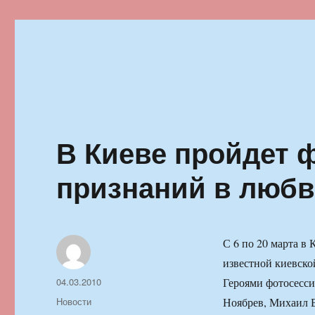
Ильменский фестиваль автор
В Киеве пройдет 
признаний в люб
С 6 по 20 марта в
известной киевск
Автор
Опубликовано
04.03.2010
Героями фотосесс
Рубрики
Новости
Ноябрев, Михаил 