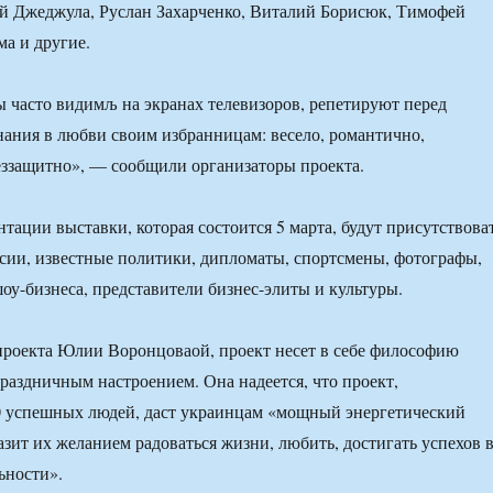
й Джеджула, Руслан Захарченко, Виталий Борисюк, Тимофей
а и другие.
 часто видимљ на экранах телевизоров, репетируют перед
ания в любви своим избранницам: весело, романтично,
еззащитно», — сообщили организаторы проекта.
тации выставки, которая состоится 5 марта, будут присутствова
сии, известные политики, дипломаты, спортсмены, фотографы,
шоу-бизнеса, представители бизнес-элиты и культуры.
проекта Юлии Воронцоваой, проект несет в себе философию
раздничным настроением. Она надеется, что проект,
 успешных людей, даст украинцам «мощный энергетический
азит их желанием радоваться жизни, любить, достигать успехов 
ьности».