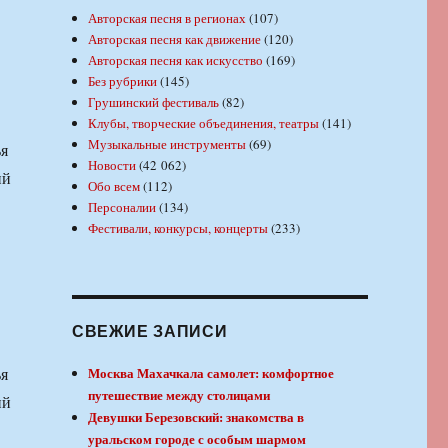
Авторская песня в регионах
(107)
Авторская песня как движение
(120)
Авторская песня как искусство
(169)
Без рубрики
(145)
Грушинский фестиваль
(82)
Клубы, творческие объединения, театры
(141)
Музыкальные инструменты
(69)
ья
Новости
(42 062)
ий
Обо всем
(112)
Персоналии
(134)
Фестивали, конкурсы, концерты
(233)
СВЕЖИЕ ЗАПИСИ
ья
Москва Махачкала самолет: комфортное
путешествие между столицами
ий
Девушки Березовский: знакомства в
уральском городе с особым шармом