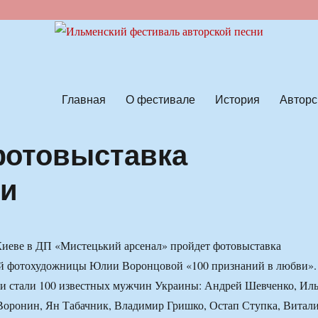
ской песни
Главная
О фестивале
История
Авторс
фотовыставка
ви
 Киеве в ДП «Мистецький арсенал» пройдет фотовыставка
ой фотохудожницы Юлии Воронцовой «100 признаний в любви».
ии стали 100 известных мужчин Украины: Андрей Шевченко, Ил
Воронин, Ян Табачник, Владимир Гришко, Остап Ступка, Витал