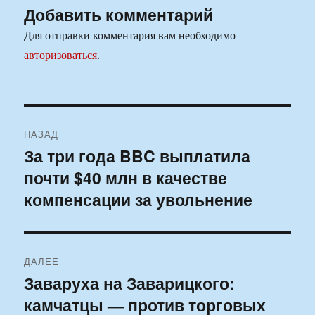
Добавить комментарий
Для отправки комментария вам необходимо
авторизоваться
.
Навигация
НАЗАД
по
За три года BBC выплатила
Предыдущая
почти $40 млн в качестве
запись:
записям
компенсации за увольнение
ДАЛЕЕ
Заваруха на Заварицкого:
Следующая
камчатцы — против торговых
запись: