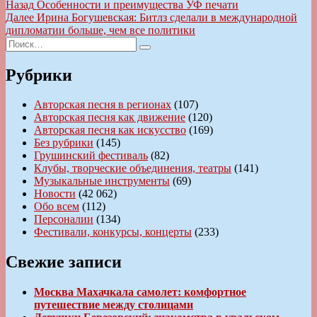
Навигация
Предыдущая
Назад
Особенности и преимущества УФ печати
запись:
Следующая
Далее
Ирина Богушевская: Битлз сделали в международной
по
запись:
дипломатии больше, чем все политики
записям
Искать:
Поиск
Рубрики
Авторская песня в регионах
(107)
Авторская песня как движение
(120)
Авторская песня как искусство
(169)
Без рубрики
(145)
Грушинский фестиваль
(82)
Клубы, творческие объединения, театры
(141)
Музыкальные инструменты
(69)
Новости
(42 062)
Обо всем
(112)
Персоналии
(134)
Фестивали, конкурсы, концерты
(233)
Свежие записи
Москва Махачкала самолет: комфортное
путешествие между столицами