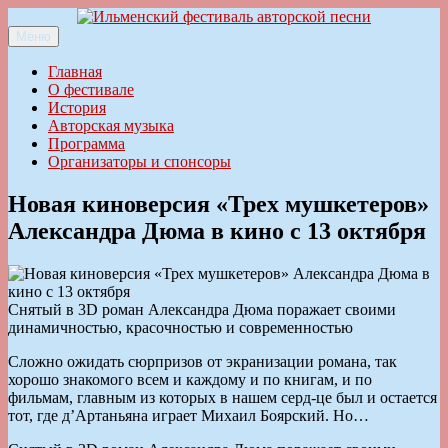
Перейти
к
Меню
Ильменский фестиваль авторской песни
содержимому
Главная
О фестивале
История
Авторская музыка
Программа
Организаторы и спонсоры
Новая киноверсия «Трех мушкетеров»
Александра Дюма в кино с 13 октября
Снятый в 3D роман Александра Дюма поражает своими
динамичностью, красочностью и современностью
Сложно ожидать сюрпризов от экранизации романа, так
хорошо знакомого всем и каждому и по книгам, и по
фильмам, главным из которых в нашем серд-це был и остается
тот, где д’Артаньяна играет Михаил Боярский. Но…