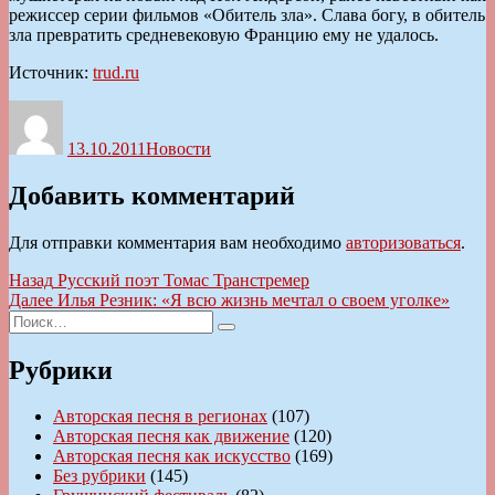
режиссер серии фильмов «Обитель зла». Слава богу, в обитель
зла превратить средневековую Францию ему не удалось.
Источник:
trud.ru
Автор
Опубликовано
Рубрики
13.10.2011
Новости
Добавить комментарий
Для отправки комментария вам необходимо
авторизоваться
.
Навигация
Предыдущая
Назад
Русский поэт Томас Транстремер
запись:
Следующая
Далее
Илья Резник: «Я всю жизнь мечтал о своем уголке»
по
Искать:
запись:
Поиск
записям
Рубрики
Авторская песня в регионах
(107)
Авторская песня как движение
(120)
Авторская песня как искусство
(169)
Без рубрики
(145)