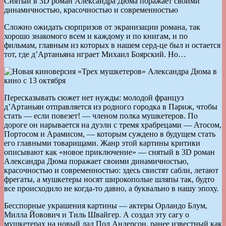
Снятый в 3D роман Александра Дюма поражает своими
динамичностью, красочностью и современностью
Сложно ожидать сюрпризов от экранизации романа, так
хорошо знакомого всем и каждому и по книгам, и по
фильмам, главным из которых в нашем серд-це был и остается
тот, где д’Артаньяна играет Михаил Боярский. Но…
Пересказывать сюжет нет нужды: молодой француз
д’Артаньян отправляется из родного городка в Париж, чтобы
стать — если повезет! — членом полка мушкетеров. По
дороге он нарывается на дуэли с тремя храбрецами — Атосом,
Портосом и Арамисом, — которым суждено в будущем стать
его главными товарищами. Жанр этой картины критики
описывают как «новое приключение» — снятый в 3D роман
Александра Дюма поражает своими динамичностью,
красочностью и современностью: здесь свистят сабли, летают
фрегаты, а мушкетеры носят широкополые шляпы так, будто
все происходило не когда-то давно, а буквально в нашу эпоху.
Бесспорные украшения картины — актеры Орландо Блум,
Милла Йовович и Тиль Швайгер. А создал эту сагу о
мушкетерах на новый лад Пол Андерсон, ранее известный как