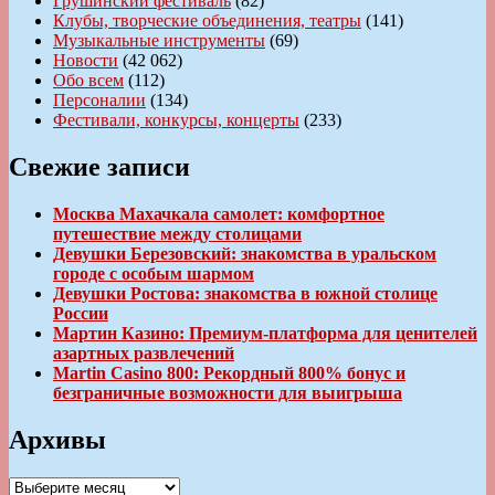
Грушинский фестиваль
(82)
Клубы, творческие объединения, театры
(141)
Музыкальные инструменты
(69)
Новости
(42 062)
Обо всем
(112)
Персоналии
(134)
Фестивали, конкурсы, концерты
(233)
Свежие записи
Москва Махачкала самолет: комфортное
путешествие между столицами
Девушки Березовский: знакомства в уральском
городе с особым шармом
Девушки Ростова: знакомства в южной столице
России
Мартин Казино: Премиум-платформа для ценителей
азартных развлечений
Martin Casino 800: Рекордный 800% бонус и
безграничные возможности для выигрыша
Архивы
Архивы