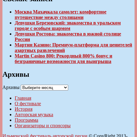
Москва Махачкала самолет: комфортное
путешествие между столицами
Девушки Березовский: знакомства в уральском
городе с особым шармом
Девушки Ростова: знакомства в южной столице
России
Мартин Казино: Премиум-платформа для ценителей
азартных развлечений
Martin Casino 800: Рекордный 800% бонус и
безграничные возможности для выигрыша
Архивы
Архивы
Главная
О фестивале
История
Авторская музыка
Программа
Организаторы и спонсоры
Ильменский фестиваль авторской песни
© CopyRight 2013-