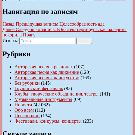
Навигация по записям
Назад
Предыдущая запись:
Целесообразность ада
Далее
Следующая запись:
Юная екатеринбургская балерина
покорила Прагу
Искать:
Поиск
Рубрики
Авторская песня в регионах
(107)
Авторская песня как движение
(120)
Авторская песня как искусство
(169)
Без рубрики
(145)
Грушинский фестиваль
(82)
Клубы, творческие объединения, театры
(141)
Музыкальные инструменты
(69)
Новости
(42 062)
Обо всем
(112)
Персоналии
(134)
Фестивали, конкурсы, концерты
(233)
Свежие записи