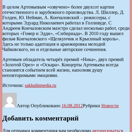
В целом Артемьевым «озвучено» более двухсот картин
отечественного и зарубежного производства. Л. Шиллер, Д.
Голден, Ю. Нейман, А. Кончаловский – режиссеры, с
которыми Эдуард Николаевич работал в Голливуде. С
Андреем Кончаловским маэстро сделал несколько работ, среди
которых «Гомер и Эдди», «Сибириада». В 2010 году вышел
фильм Кончаловского «Щелкунчик и Крысиный король».
Здесь не только адаптация и аранжировка мелодий
Чайковского, но и отдельные авторские сочинения.
Артемьев обладатель четырёх премий «Ника», двух премий
«Золотой Орел» и «Оскара». Концерты Артемьева всегда
становятся событием всей жизни, наполняя душу
неповторимыми эмоциями.
Источник:
sakhalinmedia.ru
Автор
Опубликовано
16.08.2012
Рубрики
Новости
Добавить комментарий
Для отправки комментария вам необходимо
авторизоваться
.