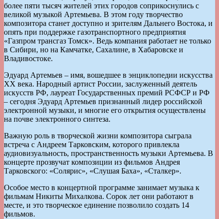
более пяти тысяч жителей этих городов соприкоснулись с
великой музыкой Артемьева. В этом году творчество
композитора станет доступно и зрителям Дальнего Востока, и
опять при поддержке газотранспортного предприятия
«Газпром трансгаз Томск». Ведь компания работает не только
в Сибири, но на Камчатке, Сахалине, в Хабаровске и
Владивостоке.
Эдуард Артемьев – имя, вошедшее в энциклопедии искусства
XX века. Народный артист России, заслуженный деятель
искусств РФ, лауреат Государственных премий РСФСР и РФ
– сегодня Эдуард Артемьев признанный лидер российской
электронной музыки, и многие его открытия осуществлены
на почве электронного синтеза.
Важную роль в творческой жизни композитора сыграла
встреча с Андреем Тарковским, которого привлекла
аудиовизуальность, пространственность музыки Артемьева. В
концерте прозвучат композиции из фильмов Андрея
Тарковского: «Солярис», «Слушая Баха», «Сталкер».
Особое место в концертной программе занимает музыка к
фильмам Никиты Михалкова. Сорок лет они работают в
месте, и это творческое единение позволило создать 14
фильмов.