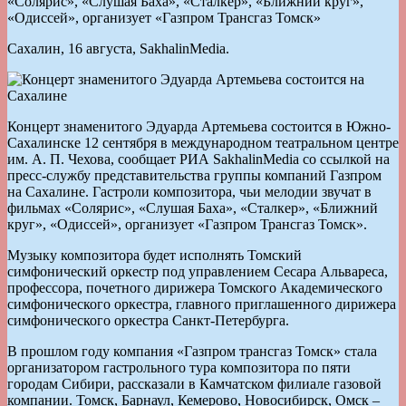
«Солярис», «Слушая Баха», «Сталкер», «Ближний круг»,
«Одиссей», организует «Газпром Трансгаз Томск»
Сахалин, 16 августа, SakhalinMedia.
Концерт знаменитого Эдуарда Артемьева состоится в Южно-
Сахалинске 12 сентября в международном театральном центре
им. А. П. Чехова, сообщает РИА SakhalinMedia со ссылкой на
пресс-службу представительства группы компаний Газпром
на Сахалине. Гастроли композитора, чьи мелодии звучат в
фильмах «Солярис», «Слушая Баха», «Сталкер», «Ближний
круг», «Одиссей», организует «Газпром Трансгаз Томск».
Музыку композитора будет исполнять Томский
симфонический оркестр под управлением Сесара Альвареса,
профессора, почетного дирижера Томского Академического
симфонического оркестра, главного приглашенного дирижера
симфонического оркестра Санкт-Петербурга.
В прошлом году компания «Газпром трансгаз Томск» стала
организатором гастрольного тура композитора по пяти
городам Сибири, рассказали в Камчатском филиале газовой
компании. Томск, Барнаул, Кемерово, Новосибирск, Омск –