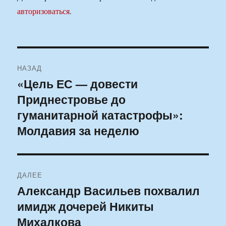
авторизоваться
.
Навигация
НАЗАД
по
«Цель ЕС — довести
Предыдущая
Приднестровье до
запись:
записям
гуманитарной катастрофы»:
Молдавия за неделю
ДАЛЕЕ
Александр Васильев похвалил
Следующая
имидж дочерей Никиты
запись:
Михалкова